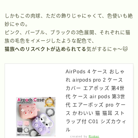
しかもこの肉球、ただの飾りじゃにゃくて、色使いも絶
妙にゃの。
ピンク、パープル、ブラックの3色展開、それぞれに猫
族の毛色をイメージしたような配色で、
猫族へのリスペクトが込められてる
気がするにゃ〜🐱
AirPods 4 ケース おしゃ
れ airpods pro 2 ケース
カバー エアポッズ 第4世
代 ケース air pods 第3世
代 エアーポッズ pro ケー
ス かわいい 猫 猫耳 スト
ラップ付 C01 シズカウィ
ル
created by
Rinker