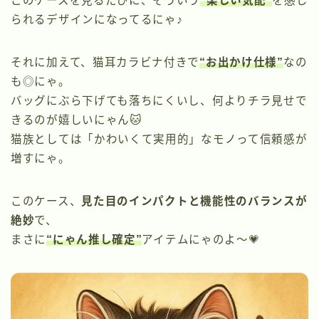
このケースを見るたびに、そういう
“楽しい気配”
を感じ
られるデザインになってるにゃ♪
それに加えて、猫耳カラビナ付きで
“お出かけ仕様”
なの
も◎にゃ。
バッグにぶら下げても落ちにくいし、何よりチラ見せで
きるのが嬉しいにゃん🐱
猫族としては「かわいくて実用的」なモノって信頼感が
増すにゃ。
このケース、
見た目のインパクトと機能性のバランスが
絶妙
で、
まさに
“にゃん推し確定”
アイテムにゃのよ〜💗