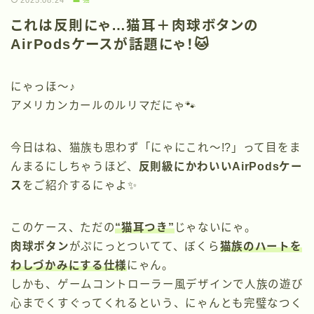
2025.08.24
これは反則にゃ…猫耳＋肉球ボタンの
AirPodsケースが話題にゃ！🐱
にゃっほ〜♪
アメリカンカールのルリマだにゃ🐾
今日はね、猫族も思わず「にゃにこれ〜!?」って目をま
んまるにしちゃうほど、
反則級にかわいいAirPodsケー
ス
をご紹介するにゃよ✨
このケース、ただの
“猫耳つき”
じゃないにゃ。
肉球ボタン
がぷにっとついてて、ぼくら
猫族のハートを
わしづかみにする仕様
にゃん。
しかも、ゲームコントローラー風デザインで人族の遊び
心までくすぐってくれるという、にゃんとも完璧なつく