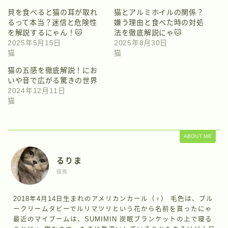
貝を食べると猫の耳が取れ
猫とアルミホイルの関係？
るって本当？迷信と危険性
嫌う理由と食べた時の対処
を解説するにゃん！🐱
法を徹底解説にゃ🐱
2025年5月15日
2025年8月30日
猫
猫
猫の五感を徹底解説！にお
いや音で広がる驚きの世界
2024年12月11日
猫
ABOUT ME
るりま
猫族
2018年4月14日生まれのアメリカンカール（♀） 毛色は、ブル
ークリームタビーでルリマツリという花から名前を貰ったにゃ
最近のマイブームは、SUMIMIN 炭眠ブランケットの上で寝る