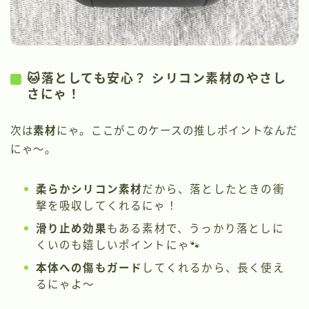
🐱落としても安心？ シリコン素材のやさし
さにゃ！
次は
素材
にゃ。ここがこのケースの推しポイントなんだ
にゃ～。
柔らかシリコン素材
だから、落としたときの衝
撃を吸収してくれるにゃ！
滑り止め効果
もある素材で、うっかり落としに
くいのも嬉しいポイントにゃ🐾
本体への傷もガード
してくれるから、長く使え
るにゃよ～