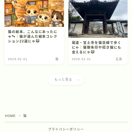
猫の絵本、こんなにあったに
ゃ🐾｜猫が選んだ絵本コレク
ション22選にゃ🐱
尾道・宝土寺を猫目線で歩く
にゃ｜猫御朱印や招き猫にも
会えるにゃ🐱
2026.02.01
猫
2026.01.31
広島
もっと見る
HOME
猫
＞
プライバシーポリシー