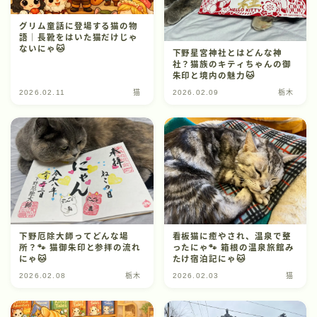
グリム童話に登場する猫の物
語｜長靴をはいた猫だけじゃ
ないにゃ🐱
下野星宮神社とはどんな神
社？猫族のキティちゃんの御
朱印と境内の魅力🐱
2026.02.11
猫
2026.02.09
栃木
下野厄除大師ってどんな場
看板猫に癒やされ、温泉で整
所？🐾 猫御朱印と参拝の流れ
ったにゃ🐾 箱根の温泉旅館み
にゃ🐱
たけ宿泊記にゃ🐱
2026.02.08
栃木
2026.02.03
猫