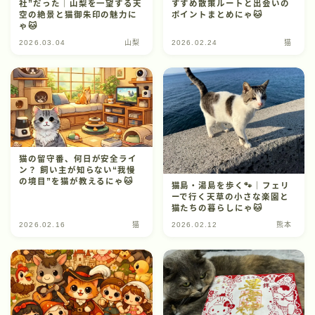
社”だった｜山梨を一望する天
すすめ散策ルートと出会いの
空の絶景と猫御朱印の魅力に
ポイントまとめにゃ🐱
ゃ🐱
2026.03.04
山梨
2026.02.24
猫
猫の留守番、何日が安全ライ
ン？ 飼い主が知らない“我慢
の境目”を猫が教えるにゃ🐱
猫島・湯島を歩く🐾｜フェリ
ーで行く天草の小さな楽園と
猫たちの暮らしにゃ🐱
2026.02.16
猫
2026.02.12
熊本