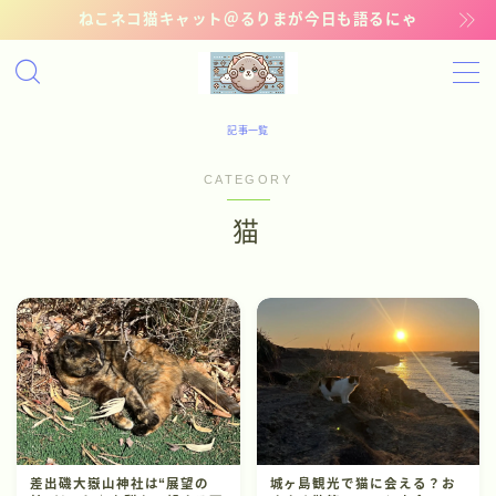
ねこネコ猫キャット＠るりまが今日も語るにゃ
MENU
記事一覧
記事一覧
CATEGORY
管理猫ギャラリー
猫
お問い合わせ
差出磯大嶽山神社は“展望の
城ヶ島観光で猫に会える？お