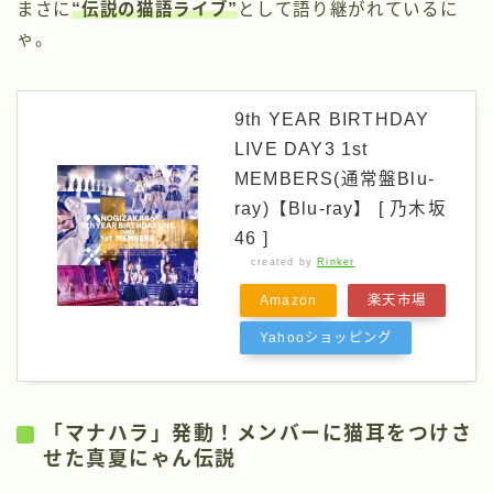
まさに
“伝説の猫語ライブ”
として語り継がれているに
ゃ。
9th YEAR BIRTHDAY
LIVE DAY3 1st
MEMBERS(通常盤Blu-
ray)【Blu-ray】 [ 乃木坂
46 ]
created by
Rinker
Amazon
楽天市場
Yahooショッピング
「マナハラ」発動！メンバーに猫耳をつけさ
せた真夏にゃん伝説