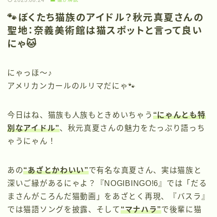
2025.08.24
🐾ぼくたち猫族のアイドル？秋元真夏さんの
聖地：奈義美術館は猫スポットと言って良い
にゃ🐱
にゃっほ〜♪
アメリカンカールのルリマだにゃ🐾
今日はね、猫族も人族もときめいちゃう
“にゃんとも特
別なアイドル”
、秋元真夏さんの魅力をたっぷり語っち
ゃうにゃん！
あの
“あざとかわいい”
で有名な真夏さん、実は猫族と
深いご縁があるにゃよ？『NOGIBINGO!6』では「だる
まさんがころんだ猫動画」をあざとく再現、『バスラ』
では猫語ソングを披露、そして
“マナハラ”
で後輩に猫