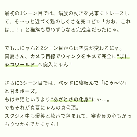
最初の1シーン目では、猫族の動きを見事にトレースし
て、そ～っと近づく猫のしぐさを完コピ✨「おお、これ
は…！」と猫族も思わずうなる完成度だったにゃ。
でも…にゃんと2シーン目からは空気が変わるにゃ。
真夏さん、
カメラ目線でウィンクをキメて
完全に
“まに
ゃつワールド”
へ突入にゃん！
さらに3シーン目では、
ベッドに寝転んで「にゃ〜♡」
と甘えポーズ
。
もはや猫というより
“あざとさの化身”
にゃ…。
でもそれが真夏にゃんの真骨頂。
スタジオ中も爆笑と歓声で包まれて、審査員の心もがっ
ちりつかんでたにゃん！