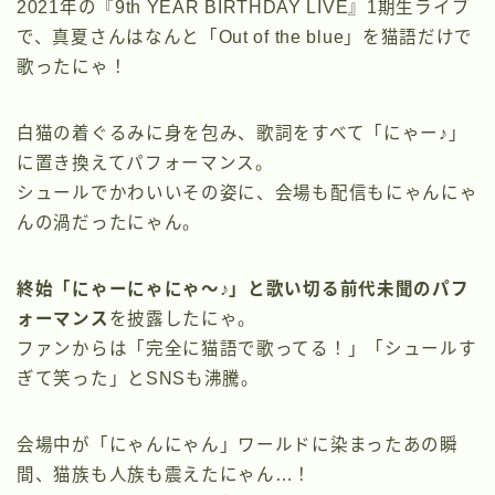
2021年の『9th YEAR BIRTHDAY LIVE』1期生ライブ
で、真夏さんはなんと「Out of the blue」を猫語だけで
歌ったにゃ！
白猫の着ぐるみに身を包み、歌詞をすべて「にゃー♪」
に置き換えてパフォーマンス。
シュールでかわいいその姿に、会場も配信もにゃんにゃ
んの渦だったにゃん。
終始「にゃーにゃにゃ〜♪」と歌い切る前代未聞のパフ
ォーマンス
を披露したにゃ。
ファンからは「完全に猫語で歌ってる！」「シュールす
ぎて笑った」とSNSも沸騰。
会場中が「にゃんにゃん」ワールドに染まったあの瞬
間、猫族も人族も震えたにゃん…！