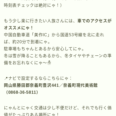
時刻表チェックは絶対にゃ！）
もう少し楽に行きたい人族さんには、
車でのアクセスが
オススメにゃ！
中国自動車道「美作IC」から国道53号線を北に走れ
ば、約20分で到着にゃ。
駐車場もちゃんとあるから安心してにゃ。
冬は雪が降ることもあるから、冬タイヤやチェーンの準
備をお忘れなくにゃ〜☃️
📍ナビで設定するならこちらにゃ：
岡山県勝田郡奈義町豊沢441／奈義町現代美術館
（0868-36-5811）
にゃんとにゃく交通は少し不便だけど、それでも行く価
値がたっぷりある場所にゃ！