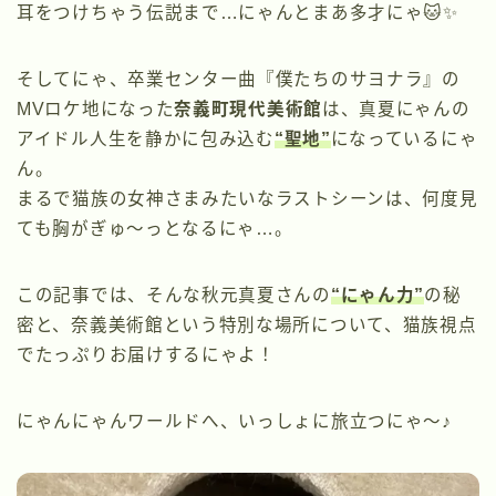
耳をつけちゃう伝説まで…にゃんとまあ多才にゃ🐱✨
そしてにゃ、卒業センター曲『僕たちのサヨナラ』の
MVロケ地になった
奈義町現代美術館
は、真夏にゃんの
アイドル人生を静かに包み込む
“聖地”
になっているにゃ
ん。
まるで猫族の女神さまみたいなラストシーンは、何度見
ても胸がぎゅ〜っとなるにゃ…。
この記事では、そんな秋元真夏さんの
“にゃん力”
の秘
密と、奈義美術館という特別な場所について、猫族視点
でたっぷりお届けするにゃよ！
にゃんにゃんワールドへ、いっしょに旅立つにゃ〜♪