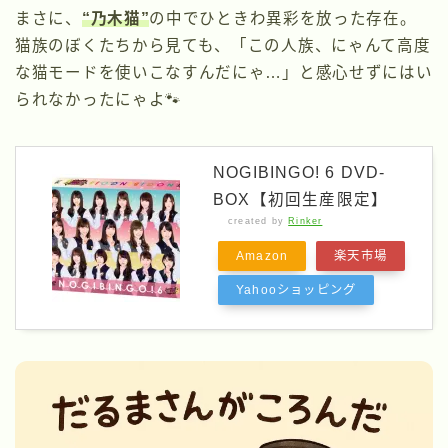
まさに、
“乃木猫”
の中でひときわ異彩を放った存在。
猫族のぼくたちから見ても、「この人族、にゃんて高度
な猫モードを使いこなすんだにゃ…」と感心せずにはい
られなかったにゃよ🐾
NOGIBINGO! 6 DVD-
BOX【初回生産限定】
created by
Rinker
Amazon
楽天市場
Yahooショッピング