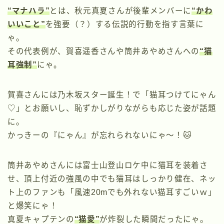
“マナハラ”
とは、秋元真夏さんが後輩メンバーに
“かわ
いいこと”
を強要（？）する伝説的行動を指す言葉に
ゃ。
その代表例が、賀喜遥香さんや筒井あやめさんへの
“猫
耳強制”
にゃ。
賀喜さんには乃木坂スター誕生！で「猫耳つけてにゃん
♡」とお願いし、恥ずかしがりながらも応じた姿が話題
に。
かっきーの『にゃん』が忘れられないにゃ〜！🐱
筒井あやめさんには富士山登山ロケ中に猫耳を装着さ
せ、頂上付近の強風の中でも猫耳はしっかり健在、ネッ
ト上のファンも「風速20mでも外れない猫耳すごいｗ」
と爆笑にゃ！
真夏キャプテンの
“猫愛”
が炸裂した瞬間だったにゃ。