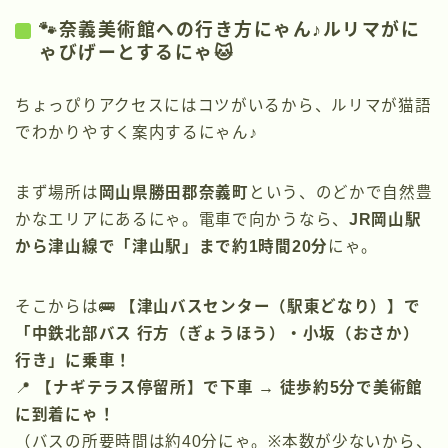
🐾奈義美術館への行き方にゃん♪ルリマがに
ゃびげーとするにゃ🐱
ちょっぴりアクセスにはコツがいるから、ルリマが猫語
でわかりやすく案内するにゃん♪
まず場所は
岡山県勝田郡奈義町
という、のどかで自然豊
かなエリアにあるにゃ。電車で向かうなら、
JR岡山駅
から津山線で「津山駅」まで約1時間20分
にゃ。
そこからは🚌
【津山バスセンター（駅東どなり）】で
「中鉄北部バス 行方（ぎょうほう）・小坂（おさか）
行き」に乗車！
📍
【ナギテラス停留所】で下車 → 徒歩約5分で美術館
に到着にゃ！
（バスの所要時間は約40分にゃ。※本数が少ないから、