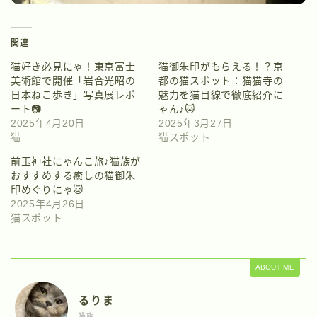
関連
猫好き必見にゃ！東京富士
猫御朱印がもらえる！？京
美術館で開催「岩合光昭の
都の猫スポット：猫猫寺の
日本ねこ歩き」写真展レポ
魅力を猫目線で徹底紹介に
ート📷
ゃん♪🐱
2025年4月20日
2025年3月27日
猫
猫スポット
前玉神社にゃんこ旅♪猫族が
おすすめする癒しの猫御朱
印めぐりにゃ🐱
2025年4月26日
猫スポット
ABOUT ME
るりま
猫族