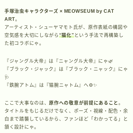
手塚治虫キャラクターズ × MEOWSEUM by CAT
ART
。
アーティスト・シューヤマモト氏が、原作表紙の構図や
空気感を大切にしながら
“猫化”
という手法で再構築し
た初コラボにゃ。
『ジャングル大帝』は『ニャングル大帝』にゃ🌿
『ブラック・ジャック』は『ブラック・ニャック』にゃ
🩺
『鉄腕アトム』は『猫腕ニャトム』へ⚙️✨
ここで大事なのは、
原作への敬意が前提にあること
。
タイトルをもじるだけでなく、ポーズ・視線・配色・余
白まで踏襲しているから、ファンほど「わかってる」と
頷く設計にゃ。