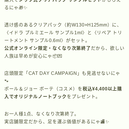
るにゃ🎁✨
透け感のあるクリアパック（約W130×H125mm）に、
〈イドラ プルミエール サンプル1ml〉と〈リペア トリ
ートメント サンプル0.6ml〉がセット。
公式オンライン限定・なくなり次第終了
だから、欲しい
人族は早めが安心にゃ📦💌
店頭限定「CAT DAY CAMPAIGN」も見逃せないにゃ
🐾
ポール＆ジョー ボーテ（コスメ）を
税込¥4,400以上購
入でオリジナルノートブック
をプレゼント。
お一人様1点、なくなり次第終了。
実店舗限定だから、足を運ぶ価値があるにゃ🏬✨