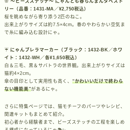
🌸
～ビーズステッチ～ にゃんとも春らんまんタペスト
リー（品番：1431-MA／¥2,750税込）
桜を眺めながら寄り添う2匹のねこ。
出来上がりサイズは約7.5×4cm。春のやわらかい空気ま
で糸に編み込む設計にゃ。
☔
にゃんブレラマーカー（ブラック：1432-BK／ホワ
イト：1432-WH／各¥1,650税込）
白＆三毛、黒＆サバトラの世界観。出来上がりサイズは
猫約4×2cm。
傘の目印として実用性も高く、
“かわいいだけで終わら
ない機能美”
があるにゃ。
さらに特集ページでは、猫モチーフのパーツやレシピ、
関連キットもまとめて紹介。
初心者から経験者まで、ビーズステッチの工程を楽しめ
る構成になっているにゃ📚✨