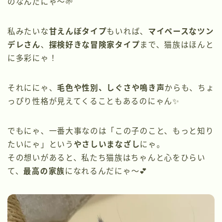
のなんだにゃ〜🌱
私みたいな
甘えんぼタイプ
もいれば、
マイペースなツン
デレさん
、
探検好きな冒険家タイプ
まで、猫族はほんと
に多彩にゃ！
それににゃ、
毛色や性別、しぐさや鳴き声
からも、ちょ
っぴり性格が見えてくることもあるのにゃん✨
でもにゃ、一番大事なのは「この子のこと、もっと知り
たいにゃ」という
やさしいまなざし
にゃ。
その想いがあると、私たち猫族はちゃんと心をひらい
て、
最高の家族
になれるんだにゃ〜💕