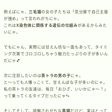
例えばにゃ、
三毛猫
の女の子たちは「気分屋で自己主張
が強め」って言われがちにゃ。
これは
X染色体に関係する遺伝の仕組み
があるからみた
いにゃ。
でもにゃん、実際には甘えん坊な一面もあって、タイミ
ング次第でゴロゴロしちゃう魅力たっぷりの子が多いん
だにゃ💕
次に注目したいのは
茶トラの男の子
にゃ。
と〜っても人懐っこくて、甘えんぼな子が多いのにゃ。
私の茶トラの友達は、毎日「おひざ、いいかにゃ〜？」
って乗ってくるタイプだったにゃ🐾
そしてそして、誤解されがちな
黒猫
だけど、実はとって