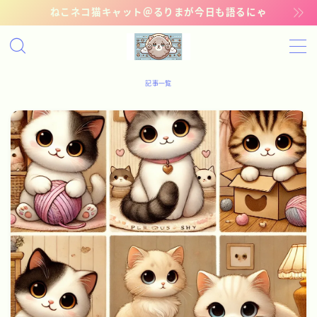
ねこネコ猫キャット＠るりまが今日も語るにゃ
MENU
記事一覧
記事一覧
管理猫ギャラリー
お問い合わせ