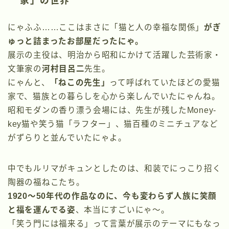
家」の世界
にゃふふ……ここはまさに「猫と人の幸福な関係」
がぎ
ゅっと詰まったお部屋だったにゃ。
展示の主役は、明治から昭和にかけて活躍した芸術家・
文筆家の
河村目呂二
先生。
にゃんと、
「ねこの先生」
って呼ばれていたほどの愛猫
家で、猫族との暮らしを心から楽しんでいたにゃんね。
昭和モダンの香り漂う会場には、先生が残したMoney-
key猫や笑う猫「ラフター」、猫百種のミニチュアなど
がずらりと並んでいたにゃよ。
中でもルリマがキュンとしたのは、和装でにっこり招く
陶器の福ねこたち。
1920〜50年代の作品なのに、今も変わらず人族に笑顔
と福を運んでる姿
、本当にすごいにゃ〜。
「笑う門には福来る」って言葉が展示のテーマにもなっ