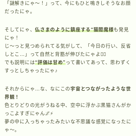
「謎解きにゃ〜！」って、今にもひと鳴きしそうなお顔
だったにゃ。
そしてにゃ、
仏さまのように鎮座する“猫閻魔様
も発見
にゃ！
じ〜っと見つめられてる気がして、「今日の行い、反省
しとこ…」って自然と背筋が伸びたにゃよ🧘‍♀️
でも説明には
“評価は甘め”
って書いてあって、思わずく
すっとしちゃったにゃ♪
それからにゃ…な、なにこの
宇宙とつながったような世
界観！
色とりどりの光がうねる中、空中に浮かぶ黒猫さんがか
っこよすぎにゃん🌌⚡
夢の中に入っちゃったみたいな不思議な感覚になったに
ゃ〜。