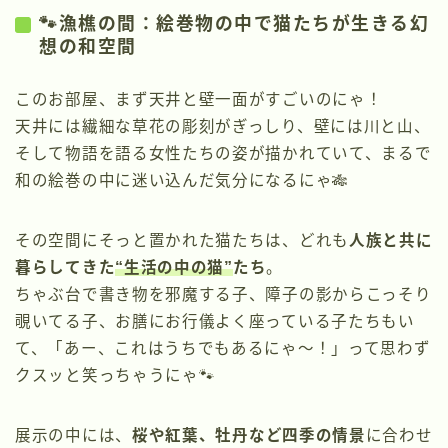
🐾漁樵の間：絵巻物の中で猫たちが生きる幻
想の和空間
このお部屋、まず天井と壁一面がすごいのにゃ！
天井には繊細な草花の彫刻がぎっしり、壁には川と山、
そして物語を語る女性たちの姿が描かれていて、まるで
和の絵巻の中に迷い込んだ気分になるにゃ🎋
その空間にそっと置かれた猫たちは、どれも
人族と共に
暮らしてきた
“生活の中の猫”
たち
。
ちゃぶ台で書き物を邪魔する子、障子の影からこっそり
覗いてる子、お膳にお行儀よく座っている子たちもい
て、「あー、これはうちでもあるにゃ〜！」って思わず
クスッと笑っちゃうにゃ🐾
展示の中には、
桜や紅葉、牡丹など四季の情景
に合わせ