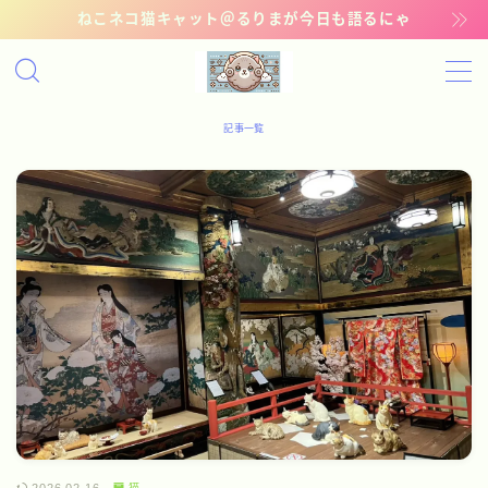
ねこネコ猫キャット＠るりまが今日も語るにゃ
MENU
記事一覧
記事一覧
管理猫ギャラリー
お問い合わせ
猫