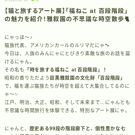
2026.02.16
【猫と旅するアート展】「福ねこ at 百段階段」
の魅力を紹介！雅叙園の不思議な時空散歩🐈
にゃっほ〜♪
猫族代表、アメリカンカールのルリマだにゃ🐾
今日は、人族のみんにゃにとびきり素敵な旅のお話を届
けるにゃん。
その名も
「時を旅する福ねこ at 百段階段」！
昭和の香りただよう
目黒雅叙園の文化財「百段階段」
で、福を運ぶ猫族たちが時空を超えて大集合してるのに
ゃ〜✨
江戸、明治、大正、昭和、そして未来まで…にゃんとも
不思議な時間旅行を体験できる、特別なアート展にゃ。
にゃんと、
歴史ある99段の階段廊下と、個性豊かな七