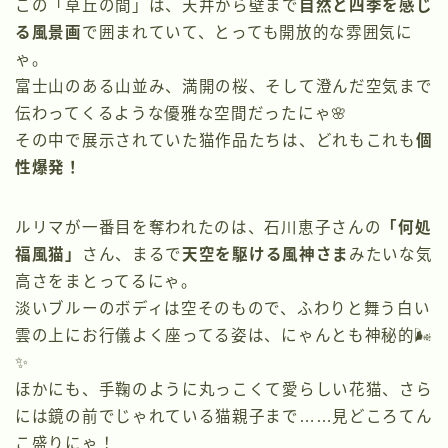
この「草丘の間」は、天井から壁まで
自然と四季を感じ
る風景画
で囲まれていて、とっても開放的な雰囲気に
ゃ。
富士山のある山並み、満開の桜、そして澄んだ空気まで
伝わってくるような優雅な空間だったにゃ🌸
その中で展示されていた猫作品たちは、どれもこれも
個
性爆発！
ルリマが一番目を奪われたのは、石川恵子さんの
「何処
福風猫」
さん、まるで
天空を駆ける風神さま
みたいな気
高さをまとってるにゃ。
淡いブルーのボディは空そのもので、ふわりと舞う白い
雲の上にお行儀よく座ってる姿は、にゃんとも神秘的🌬️
✨
ほかにも、手鞠のように丸っこくて愛らしい花猫、さら
には鏡の前でじゃれている猫親子まで……見どころてん
こ盛りにゃ！