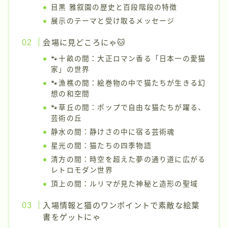
目黒 雅叙園の歴史と百段階段の特徴
展示のテーマと受け取るメッセージ
会場に見どころにゃ🐱
🐾十畝の間：大正ロマン香る「日本一の愛猫
家」の世界
🐾漁樵の間：絵巻物の中で猫たちが生きる幻
想の和空間
🐾草丘の間：ポップで自由な猫たちが躍る、
芸術の丘
静水の間：静けさの中に宿る芸術魂
星光の間：猫たちの四季物語
清方の間：時空を超えた夢の通り道に広がる
レトロモダン世界
頂上の間：ルリマが見た神秘と造形の聖域
入場情報と猫のワンポイントで素敵な絵葉
書をゲットにゃ