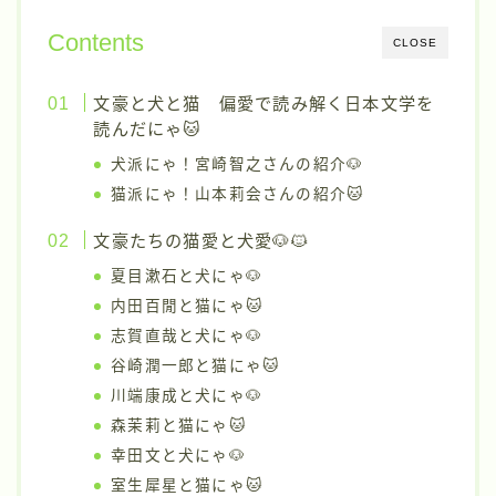
Contents
CLOSE
文豪と犬と猫 偏愛で読み解く日本文学を
読んだにゃ🐱
犬派にゃ！宮崎智之さんの紹介🐶
猫派にゃ！山本莉会さんの紹介🐱
文豪たちの猫愛と犬愛🐶🐱
夏目漱石と犬にゃ🐶
内田百閒と猫にゃ🐱
志賀直哉と犬にゃ🐶
谷崎潤一郎と猫にゃ🐱
川端康成と犬にゃ🐶
森茉莉と猫にゃ🐱
幸田文と犬にゃ🐶
室生犀星と猫にゃ🐱