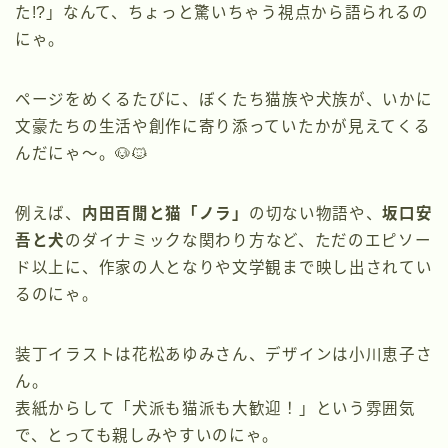
た!?」なんて、ちょっと驚いちゃう視点から語られるの
にゃ。
ページをめくるたびに、ぼくたち猫族や犬族が、いかに
文豪たちの生活や創作に寄り添っていたかが見えてくる
んだにゃ〜。🐶🐱
例えば、
内田百閒と猫「ノラ」
の切ない物語や、
坂口安
吾と犬
のダイナミックな関わり方など、ただのエピソー
ド以上に、作家の人となりや文学観まで映し出されてい
るのにゃ。
装丁イラストは花松あゆみさん、デザインは小川恵子さ
ん。
表紙からして「犬派も猫派も大歓迎！」という雰囲気
で、とっても親しみやすいのにゃ。