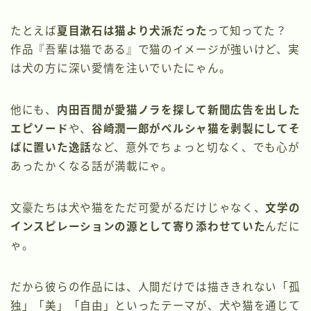
たとえば
夏目漱石は猫より犬派だった
って知ってた？
作品『吾輩は猫である』で猫のイメージが強いけど、実
は犬の方に深い愛情を注いでいたにゃん。
他にも、
内田百閒が愛猫ノラを探して新聞広告を出した
エピソード
や、
谷崎潤一郎がペルシャ猫を剥製にしてそ
ばに置いた逸話
など、意外でちょっと切なく、でも心が
あったかくなる話が満載にゃ。
文豪たちは犬や猫をただ可愛がるだけじゃなく、
文学の
インスピレーションの源として寄り添わせていた
んだに
ゃ。
だから彼らの作品には、人間だけでは描ききれない「孤
独」「美」「自由」といったテーマが、犬や猫を通じて