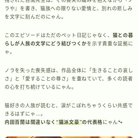
残された百閒先生は、その喪失の痛みを抱えながら『ノ
ラや』を書き、猫族への限りない愛情と、別れの悲しみ
を文字に刻んだのにゃん。
このエピソードはただのペット日記じゃなく、
猫との暮
らしが人族の文学にどう結びつくか
を示す貴重な証拠に
ゃ。
ノラを失った喪失感は、作品全体に「生きることの哀し
さ」と「愛することの尊さ」を重ねていて、多くの読者
の心を打ち続けているにゃん。
猫好きの人族が読むと、涙がこぼれちゃうくらい共感で
きるはずにゃ…。
内田百閒は間違いなく
“猫派文豪”
の代表格
にゃん🐾