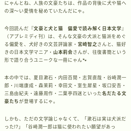
にゃんとね、人族の文豪たちは、作品の背後に犬や猫へ
の深〜い愛情を秘めていたんだにゃ。
今回読んだ『
文豪と犬と猫 偏愛で読み解く日本文学
』
（アプレミディ刊）は、そんな文豪の犬派と猫派をめぐ
る偏愛を、犬好きの文芸評論家・
宮崎智之
さんと、猫好
きの日本文学マニア・
山本莉会
さんが、往復書簡という
形で語り合うユニークな一冊にゃん🐾
本の中では、夏目漱石・内田百閒・志賀直哉・谷崎潤一
郎・川端康成・森茉莉・幸田文・室生犀星・坂口安吾・
三島由紀夫・遠藤周作・二葉亭四迷といった
名だたる文
豪たち
が登場するにゃ。
しかも、ただの文学論じゃなくて、「漱石は実は犬派だ
った!?」「谷崎潤一郎は猫に使われたい願望があっ