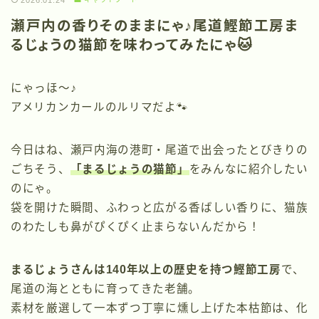
2026.01.24
瀬戸内の香りそのままにゃ♪尾道鰹節工房ま
るじょうの猫節を味わってみたにゃ🐱
にゃっほ〜♪
アメリカンカールのルリマだよ🐾
今日はね、瀬戸内海の港町・尾道で出会ったとびきりの
ごちそう、
「まるじょうの猫節」
をみんなに紹介したい
のにゃ。
袋を開けた瞬間、ふわっと広がる香ばしい香りに、猫族
のわたしも鼻がぴくぴく止まらないんだから！
まるじょうさんは140年以上の歴史を持つ鰹節工房
で、
尾道の海とともに育ってきた老舗。
素材を厳選して一本ずつ丁寧に燻し上げた本枯節は、化