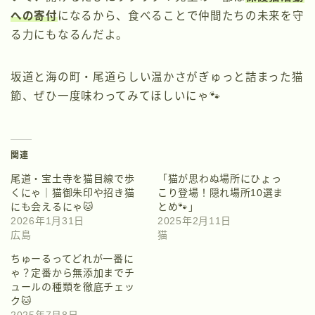
への寄付
になるから、食べることで仲間たちの未来を守
る力にもなるんだよ。
坂道と海の町・尾道らしい温かさがぎゅっと詰まった猫
節、ぜひ一度味わってみてほしいにゃ🐾
関連
尾道・宝土寺を猫目線で歩
「猫が思わぬ場所にひょっ
くにゃ｜猫御朱印や招き猫
こり登場！隠れ場所10選ま
にも会えるにゃ🐱
とめ🐾」
2026年1月31日
2025年2月11日
広島
猫
ちゅーるってどれが一番に
ゃ？定番から無添加までチ
ュールの種類を徹底チェッ
ク🐱