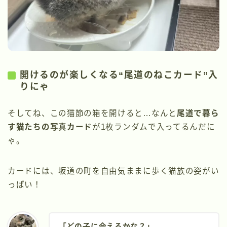
開けるのが楽しくなる“尾道のねこカード”入
りにゃ
そしてね、この猫節の箱を開けると…なんと
尾道で暮ら
す猫たちの写真カード
が1枚ランダムで入ってるんだに
ゃ。
カードには、坂道の町を自由気ままに歩く猫族の姿がい
っぱい！
「どの子に会えるかな？」