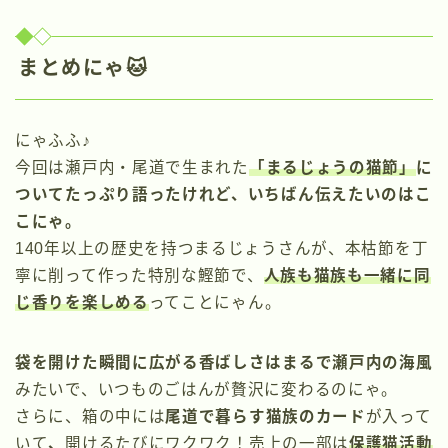
まとめにゃ🐱
にゃふふ♪
今回は瀬戸内・尾道で生まれた
「まるじょうの猫節」
に
ついてたっぷり語ったけれど、いちばん伝えたいのはこ
こにゃ。
140年以上の歴史を持つまるじょうさんが、本枯節を丁
寧に削って作った特別な鰹節で、
人族も猫族も一緒に同
じ香りを楽しめる
ってことにゃん。
袋を開けた瞬間に広がる香ばしさはまるで瀬戸内の海風
みたいで、いつものごはんが贅沢に変わるのにゃ。
さらに、箱の中には
尾道で暮らす猫族のカード
が入って
いて
、
開けるたびにワクワク！売上の一部は
保護猫活動