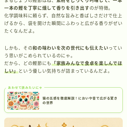
まるじょうの鰹節はね、
素材をじっくり吟味して、一本
一本の鰹を丁寧に燻して香りを引き出す
のが特徴。
化学調味料に頼らず、自然な旨みと香ばしさだけで仕上
げるから、袋を開けた瞬間にふわっと広がる香りがぜい
たくなんだよ。
しかも、その
和の味わいを次の世代にも伝えたい
ってい
う思いがこめられているのにゃ。
だから、どの鰹節にも
「家族みんなで食卓を楽しんでほ
しい」
という優しい気持ちが詰まっているんだよ。
あわせて読みたいにゃ
猫の五感を徹底解説！においや音で広がる驚き
の世界