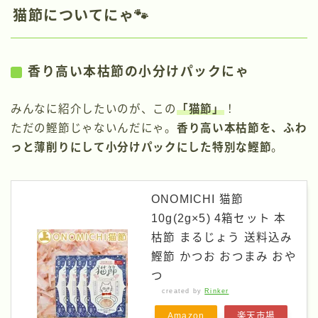
猫節についてにゃ🐾
香り高い本枯節の小分けパックにゃ
みんなに紹介したいのが、この
「猫節」
！
ただの鰹節じゃないんだにゃ。
香り高い本枯節を、ふわ
っと薄削りにして小分けパックにした特別な鰹節
。
ONOMICHI 猫節
10g(2g×5) 4箱セット 本
枯節 まるじょう 送料込み
鰹節 かつお おつまみ おや
つ
created by
Rinker
Amazon
楽天市場