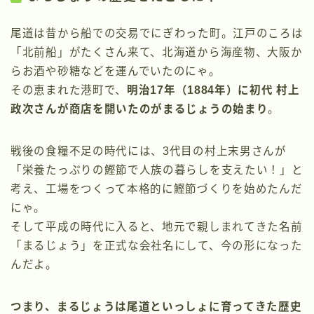
尾道は昔から船での交易でにぎわった町。江戸のころは
「北前船」がたくさん来て、北海道から海産物、大阪か
らお酒や砂糖などを運んでいたのにゃ。
その恵まれた港町で、
明治17年（1884年）に初代 村上
政次さんが商店を開いたのがまるじょうの始まり
。
戦後の食糧不足の時代には、3代目の村上末男さんが
「栄養たっぷりの鰹節で人族の暮らしを支えたい！」と
考え、工場をつくって本格的に鰹節づくりを始めたんだ
にゃ。
そして平成の時代に入ると、地元で親しまれてきた名前
「まるじょう」を正式な会社名にして、今の形になった
んだよ。
つまり、まるじょうは尾道といっしょに育ってきた歴史