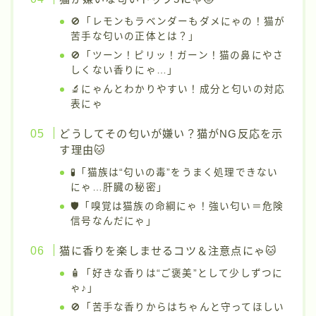
🚫「レモンもラベンダーもダメにゃの！猫が
苦手な匂いの正体とは？」
🚫「ツーン！ピリッ！ガーン！猫の鼻にやさ
しくない香りにゃ…」
🔬にゃんとわかりやすい！成分と匂いの対応
表にゃ
どうしてその匂いが嫌い？猫がNG反応を示
す理由🐱
🧪「猫族は“匂いの毒”をうまく処理できない
にゃ…肝臓の秘密」
🛡「嗅覚は猫族の命綱にゃ！強い匂い＝危険
信号なんだにゃ」
猫に香りを楽しませるコツ＆注意点にゃ🐱
🧴「好きな香りは“ご褒美”として少しずつに
ゃ♪」
🚫「苦手な香りからはちゃんと守ってほしい