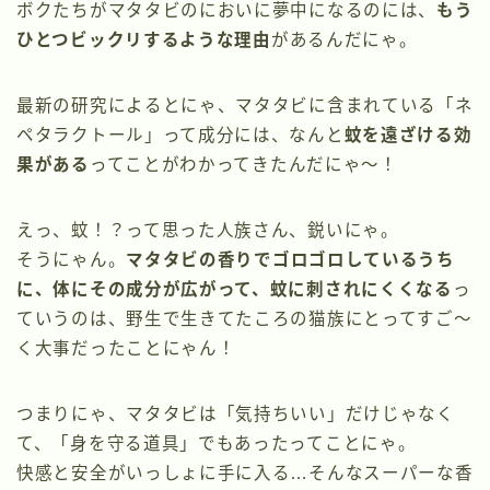
ボクたちがマタタビのにおいに夢中になるのには、
もう
ひとつビックリするような理由
があるんだにゃ。
最新の研究によるとにゃ、マタタビに含まれている「ネ
ペタラクトール」って成分には、なんと
蚊を遠ざける効
果がある
ってことがわかってきたんだにゃ〜！
えっ、蚊！？って思った人族さん、鋭いにゃ。
そうにゃん。
マタタビの香りでゴロゴロしているうち
に、体にその成分が広がって、蚊に刺されにくくなる
っ
ていうのは、野生で生きてたころの猫族にとってすご〜
く大事だったことにゃん！
つまりにゃ、マタタビは「気持ちいい」だけじゃなく
て、「身を守る道具」でもあったってことにゃ。
快感と安全がいっしょに手に入る…そんなスーパーな香