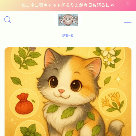
ねこネコ猫キャット＠るりまが今日も語るにゃ
MENU
記事一覧
記事一覧
管理猫ギャラリー
お問い合わせ