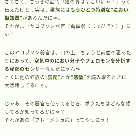
さてさて、さっきの話で「猫の鼻はすごいにゃ！」って
伝えたけど…実は、猫族には
もうひとつ特別な“におい
探知器”
があるんだにゃ。
それが…「ヤコブソン器官（鋤鼻器〈じょびき〉）」に
ゃ！
このヤコブソン器官は、口の上、ちょうど前歯の裏あた
りにあって、
空気中のにおい分子やフェロモンを分析す
る秘密のセンサー
なんだにゃん🐾
とくに他の猫族の
“気配”
とか
“感情”
を読み取るときに
大活躍してるにゃ。
じゃあ、その器官を使ってるとき、ボクたちはどんな顔
してるか知ってるかにゃ？
それがあの「フレーメン反応」ってやつにゃ！