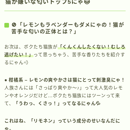
猫が嫌いな匂いトップ5にゃ🐱
🚫「レモンもラベンダーもダメにゃの！猫が
苦手な匂いの正体とは？」
お次は、ボクたち猫族が
「くんくんしたくない！むしろ
逃げたい！」
って思っちゃう、苦手な香りたちを紹介す
るにゃん💨
● 柑橘系 – レモンの爽やかさは猫にとって刺激臭にゃ！
人族さんには「さっぱり爽やか〜♪」って大人気のレモ
ンやオレンジだけど…ボクたち猫族にはツーンって来
て、
「うわっ、くさっ！」ってなるにゃん💦
これはね、「リモネン」っていう成分のせいなんだに
ゃ。