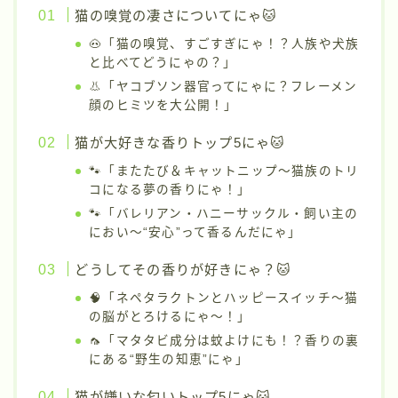
猫の嗅覚の凄さについてにゃ🐱
🐽「猫の嗅覚、すごすぎにゃ！？人族や犬族
と比べてどうにゃの？」
👃「ヤコブソン器官ってにゃに？フレーメン
顔のヒミツを大公開！」
猫が大好きな香りトップ5にゃ🐱
🐾「またたび＆キャットニップ〜猫族のトリ
コになる夢の香りにゃ！」
🐾「バレリアン・ハニーサックル・飼い主の
におい〜“安心”って香るんだにゃ」
どうしてその香りが好きにゃ？🐱
🧠「ネペタラクトンとハッピースイッチ〜猫
の脳がとろけるにゃ〜！」
🦟「マタタビ成分は蚊よけにも！？香りの裏
にある“野生の知恵”にゃ」
猫が嫌いな匂いトップ5にゃ🐱