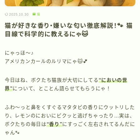
2025.10.30
猫
猫が好きな香り・嫌いな匂い徹底解説！🐾 猫
目線で科学的に教えるにゃ🐱
にゃっほ〜♪
アメリカンカールのルリマにゃ🐱💕
今日はね、ボクたち猫族が大切にしてる
“においの世
界”
について、とことん語らせてもらうにゃ！
ふわ〜っと鼻をくすぐるマタタビの香りにウットリした
り、レモンのにおいにビクッと逃げちゃったり…実は、
ボクたちの毎日は
“香り”
にすっごく左右されてるんだに
ゃん🐾