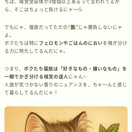
ちは、嗅覚受容体が3億個以上あるって言われてるか
ら、そこはちょっと負けるにゃ〜💦
でもにゃ、猫族だってただの
“数”
じゃ勝負しないにゃ
よ。
ボクたちは特に
フェロモンやごはんのにおい
を嗅ぎ分け
る力に特化してるんだにゃ。
つまり、
ボクたち猫族は「好きなもの・嫌いなもの」を
一瞬でかぎ分ける嗅覚の達人
にゃん✨
人族が気づかない香りのニュアンスを、ちゃ〜んと感じ
て暮らしてるんだにゃ！