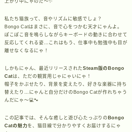
上がり中にゃのだ〜✨
私たち猫族って、音やリズムに敏感でしょ？
Bongo Catはまさに、音で心をつかむ天才にゃんよ。
ぽこぽこ音を鳴らしながらキーボードの動きに合わせて
反応してくれる姿…これはもう、仕事中も勉強中も目が
離せなくなるにゃ！
しかもにゃん、最近リリースされた
Steam版のBongo
Cat
は、ただの観賞用じゃにゃいにゃ！
帽子をかぶせたり、背景を変えたり、好きな楽器に持ち
替えたり…にゃんと自分だけのBongo Catが作れちゃう
んだにゃ〜💻🐾
この記事では、そんな癒しと遊び心たっぷりの
Bongo
Catの魅力
を、猫目線で分かりやすくお届けするにゃ