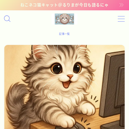
ねこネコ猫キャット＠るりまが今日も語るにゃ
MENU
記事一覧
記事一覧
管理猫ギャラリー
お問い合わせ