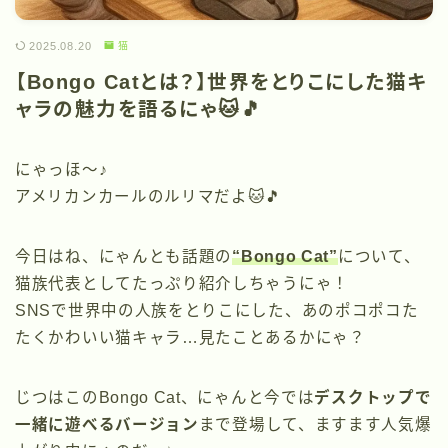
2025.08.20
猫
【Bongo Catとは？】世界をとりこにした猫キ
ャラの魅力を語るにゃ🐱🎵
にゃっほ〜♪
アメリカンカールのルリマだよ🐱🎵
今日はね、にゃんとも話題の
“Bongo Cat”
について、
猫族代表としてたっぷり紹介しちゃうにゃ！
SNSで世界中の人族をとりこにした、あのポコポコた
たくかわいい猫キャラ…見たことあるかにゃ？
じつはこのBongo Cat、にゃんと今では
デスクトップで
一緒に遊べるバージョン
まで登場して、ますます人気爆