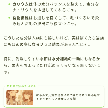
カリウム
は体の水分バランスを整えて、余分な
ナトリウムを排出してくれるにゃ。
食物繊維
はお通じを良くして、毛づくろいで飲
み込んだ毛の排出にも役立つにゃ。
こうした成分は人族にも嬉しいけど、実はぼくたち猫族
にも
ほんの少しならプラス効果
があるんだにゃ。
特に、乾燥しやすい季節は
水分補給の一助
にもなるか
ら、果肉をちょっとだけ舐めるくらいなら悪くないに
ゃ。
あわせて読みたいにゃ
にゃんで元気が出ないの？猫のミネラル不足サ
インとやさしい対策法にゃ🐱