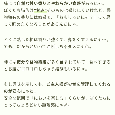
柿には
自然な甘い香りとやわらかい食感
があるにゃ。
ぼくたち猫族は
“甘み”
そのものは感じにくいけれど、果
物特有の香りには敏感で、「おもしろいにゃ？」って思
って舐めたくなることがあるんだにゃ。
とくに熟した柿は香りが強くて、鼻をくすぐるにゃ〜。
でも、だからといって油断しちゃダメにゃ⚠️。
柿には
糖分や食物繊維
が多く含まれていて、食べすぎる
とお腹がゴロゴロしちゃう猫族もいるにゃ。
もし興味を示しても、
ご主人様が少量を管理してくれる
のが安心
にゃね。
安全な範囲で「においを楽しむ」くらいが、ぼくたちに
とってちょうどいい距離感にゃ🍂。