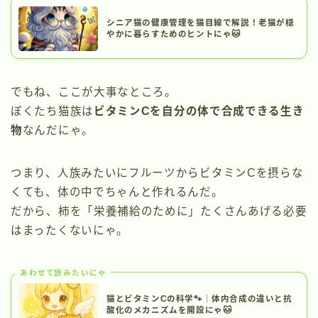
シニア猫の健康管理を猫目線で解説！老猫が穏
やかに暮らすためのヒントにゃ🐱
でもね、ここが大事なところ。
ぼくたち猫族は
ビタミンCを自分の体で合成できる生き
物
なんだにゃ。
つまり、人族みたいにフルーツからビタミンCを摂らな
くても、体の中でちゃんと作れるんだ。
だから、柿を「栄養補給のために」たくさんあげる必要
はまったくないにゃ。
あわせて読みたいにゃ
猫とビタミンCの科学🐾｜体内合成の違いと抗
酸化のメカニズムを開設にゃ🐱