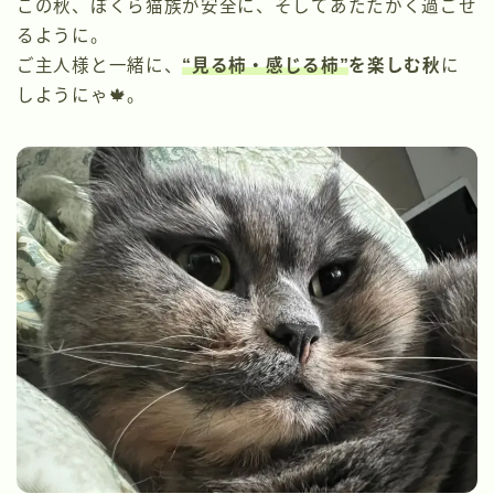
この秋、ぼくら猫族が安全に、そしてあたたかく過ごせ
るように。
ご主人様と一緒に、
“見る柿・感じる柿”
を楽しむ秋
に
しようにゃ🍁。