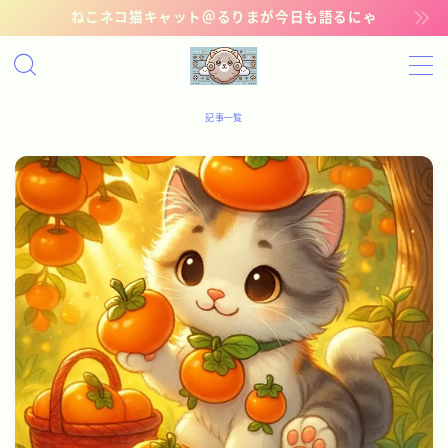
ねこネコ猫キャット＠るりまが今日も語るにゃ
MENU
記事一覧
記事一覧
管理猫ギャラリー
お問い合わせ