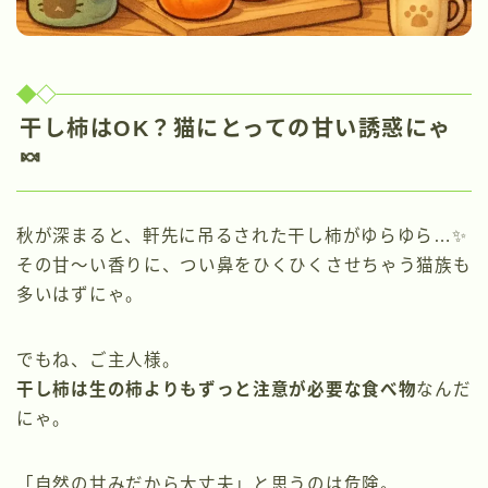
干し柿はOK？猫にとっての甘い誘惑にゃ
🍬
秋が深まると、軒先に吊るされた干し柿がゆらゆら…✨
その甘〜い香りに、つい鼻をひくひくさせちゃう猫族も
多いはずにゃ。
でもね、ご主人様。
干し柿は生の柿よりもずっと注意が必要な食べ物
なんだ
にゃ。
「自然の甘みだから大丈夫」と思うのは危険。