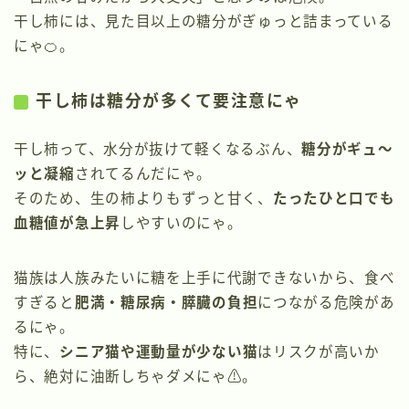
干し柿には、見た目以上の糖分がぎゅっと詰まっている
にゃ🍊。
干し柿は糖分が多くて要注意にゃ
干し柿って、水分が抜けて軽くなるぶん、
糖分がギュ〜
ッと凝縮
されてるんだにゃ。
そのため、生の柿よりもずっと甘く、
たったひと口でも
血糖値が急上昇
しやすいのにゃ。
猫族は人族みたいに糖を上手に代謝できないから、食べ
すぎると
肥満・糖尿病・膵臓の負担
につながる危険があ
るにゃ。
特に、
シニア猫や運動量が少ない猫
はリスクが高いか
ら、絶対に油断しちゃダメにゃ⚠️。