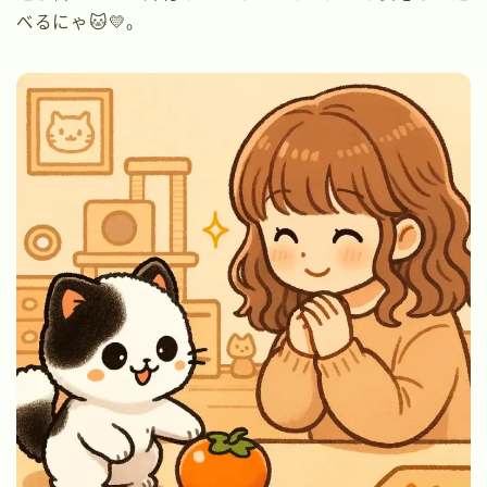
べるにゃ🐱💛。