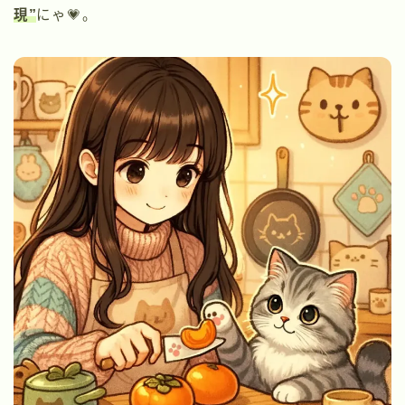
現”
にゃ💗。