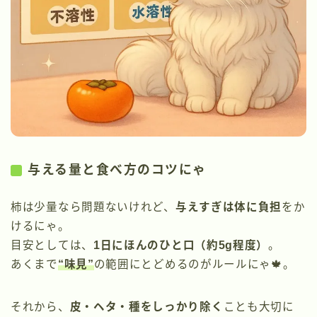
与える量と食べ方のコツにゃ
柿は少量なら問題ないけれど、
与えすぎは体に負担
をか
けるにゃ。
目安としては、
1日にほんのひと口（約5g程度）
。
あくまで
“味見”
の範囲にとどめるのがルールにゃ🍁。
それから、
皮・ヘタ・種をしっかり除く
ことも大切に