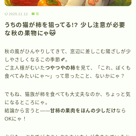
2025.11.12
猫
うちの猫が柿を狙ってる!? 少し注意が必要
な秋の果物にゃ🐱
秋の風がひんやりしてきて、窓辺に差しこむ陽ざしが少
しやさしくなるこの季節🍂。
ご主人様がむいた
つやつやの柿
を見て、「これ、ぼくも
食べてみたいにゃ〜」って思ったこと、ないかにゃ？
でもね、猫族が柿を食べても大丈夫なのか、ちょっと気
になるところにゃ。
結論から言うと――
甘柿の果肉をほんの少しだけ
なら
OKにゃ！