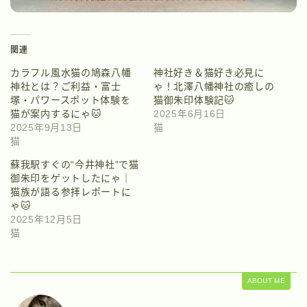
関連
カラフル風水猫の鳩森八幡
神社好き＆猫好き必見に
神社とは？ご利益・富士
ゃ！北澤八幡神社の癒しの
塚・パワースポット体験を
猫御朱印体験記🐱
猫が案内するにゃ🐱
2025年6月16日
2025年9月13日
猫
猫
蘇我駅すぐの“今井神社”で猫
御朱印をゲットしたにゃ｜
猫族が語る参拝レポートに
ゃ🐱
2025年12月5日
猫
ABOUT ME