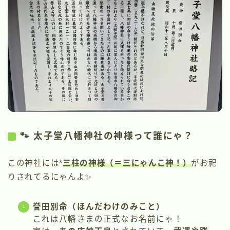
🐾 太子堂八幡神社の神様って誰にゃ？
この神社には*
三柱の神様（＝三にゃんこ神！）
がお祀
りされてるにゃんよ✨
誉田別命（ほんだわけのみこと）
これは八幡さまの正式なお名前にゃ！