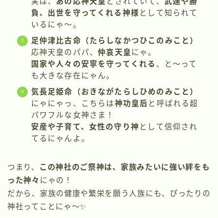
実は、
あの応神天皇
とされていて、
武運や勝
負、出世を守ってくれる神様
として知られて
いるにゃ〜。
足仲津比古命（たらしなかつひこのみこと）
応神天皇のパパ、
仲哀天皇
にゃ。
国家や人々の安寧を守ってくれる
、と〜って
も大きな存在にゃん。
気長足姫命（おきながたらしひめのみこと）
にゃにゃっ、こちらは
神功皇后
と呼ばれる超
パワフルな女神さま！
安産や子育て、女性の守り神
として信仰され
てるにゃんよ。
つまり、
この神社のご祭神は、家族みたいに強い絆をも
った神々
にゃの！
だから、家族の健康や繁栄を願う人族にも、ぴったりの
神社ってことにゃ〜✨