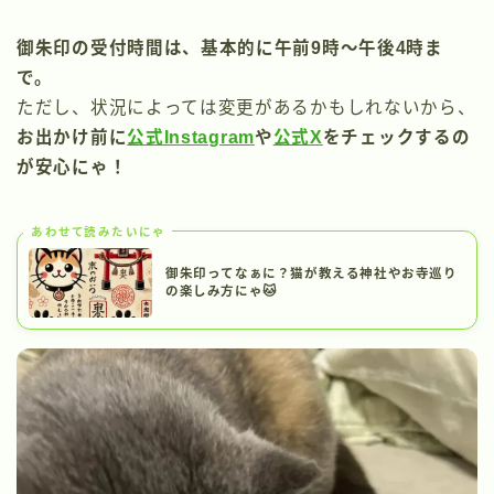
御朱印の受付時間は、基本的に午前9時〜午後4時ま
で。
ただし、状況によっては変更があるかもしれないから、
お出かけ前に
公式Instagram
や
公式X
をチェックするの
が安心にゃ！
あわせて読みたいにゃ
御朱印ってなぁに？猫が教える神社やお寺巡り
の楽しみ方にゃ🐱