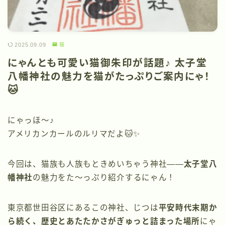
2025.09.09
猫
にゃんとも可愛い猫御朱印が話題♪ 太子堂
八幡神社の魅力を猫がたっぷりご案内にゃ！
🐱
にゃっほ〜♪
アメリカンカールのルリマだよ🐱✨
今回は、猫族も人族もときめいちゃう神社――
太子堂八
幡神社
の魅力をた〜っぷり紹介するにゃん！
東京都世田谷区にあるこの神社、じつは
平安時代末期か
ら続く、歴史とあたたかさがぎゅっと詰まった場所
にゃ