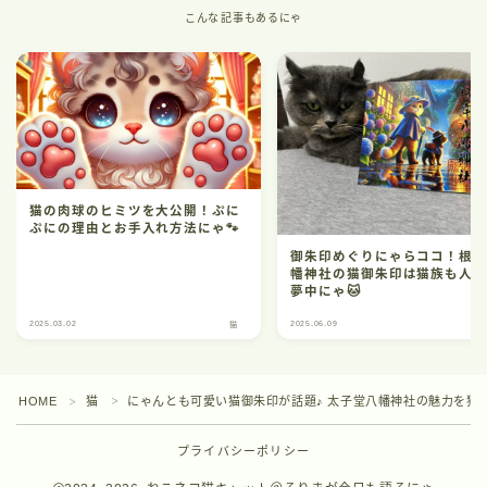
こんな記事もあるにゃ
猫の肉球のヒミツを大公開！ぷに
ぷにの理由とお手入れ方法にゃ🐾
御朱印めぐりにゃらココ！根
幡神社の猫御朱印は猫族も人
夢中にゃ🐱
2025.03.02
2025.06.09
猫
HOME
猫
にゃんとも可愛い猫御朱印が話題♪ 太子堂八幡神社の魅力を猫が
＞
＞
プライバシーポリシー