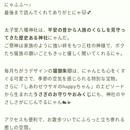
にゃふふ〜♪
最後まで読んでくれてありがとにゃ🐱💕
太子堂八幡神社は、
平安の昔から人族のくらしを見守っ
てきた歴史ある神社
にゃんだ。
ご祭神は家族のように強い絆をもつ三柱の神様で、ボク
たち猫族の願いごともきっと優しく聞いてくれるにゃ。
毎月ちがうデザインの
猫御朱印
は、にゃんとも心をくす
ぐる可愛さで、季節の空気を感じられる特別な宝物。
さらに「しあわせウサギのhappyちゃん」のエピソード
から生まれた
うさぎのお守りやおみくじ
にも、神社のや
さしさがにじんでるにゃん🐇💫
アクセスも便利で、お散歩ついでにふらっと立ち寄れる
癒しの空間。