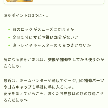
確認ポイントは3つにゃ。
扉のロックがスムーズに閉まるか
金属部分に
サビ
や
鋭い部分
がないか
底トレイやキャスターの
ぐらつき
がないか
気になる箇所があれば、
交換や補修をしてから使う
のが
安心にゃ。
最近は、ホームセンターや通販でケージ用の
補修パーツ
やゴムキャップ
も手軽に手に入るにゃ。
安全を整えてからこそ、ぼくたち猫族はのびのび過ごせ
るんだにゃ🐾