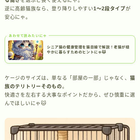
る高さ
を選ぶと長く使えるにゃ。
逆に高齢猫族なら、登り降りしやすい
1〜2段タイプ
が
安心にゃ。
あわせて読みたいにゃ
シニア猫の健康管理を猫目線で解説！老猫が穏
やかに暮らすためのヒントにゃ🐱
ケージのサイズは、単なる「部屋の一部」じゃなく、
猫
族のテリトリーそのもの
。
快適さを左右する大事なポイントだから、ぜひ慎重に選
んでほしいにゃ🐱