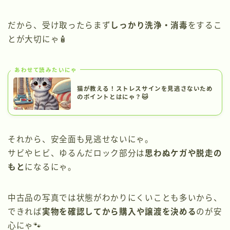
だから、受け取ったらまず
しっかり洗浄・消毒
をするこ
とが大切にゃ🧴
あわせて読みたいにゃ
猫が教える！ストレスサインを見逃さないため
のポイントとはにゃ？🐱
それから、安全面も見逃せないにゃ。
サビやヒビ、ゆるんだロック部分は
思わぬケガや脱走の
もと
になるにゃ。
中古品の写真では状態がわかりにくいことも多いから、
できれば
実物を確認してから購入や譲渡を決める
のが安
心にゃ🐾