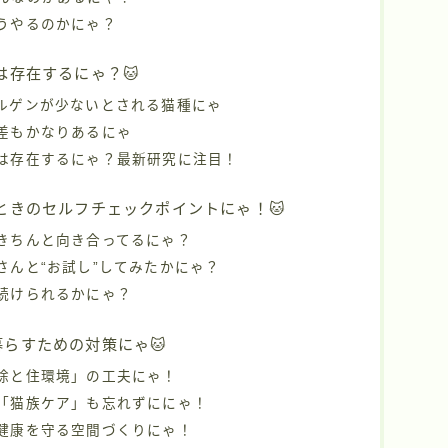
どうやるのかにゃ？
は存在するにゃ？🐱
レルゲンが少ないとされる猫種にゃ
体差もかなりあるにゃ
猫は存在するにゃ？最新研究に注目！
たときのセルフチェックポイントにゃ！🐱
、きちんと向き合ってるにゃ？
猫さんと“お試し”してみたかにゃ？
に続けられるかにゃ？
らすための対策にゃ🐱
掃除と住環境」の工夫にゃ！
い「猫族ケア」も忘れずににゃ！
の健康を守る空間づくりにゃ！