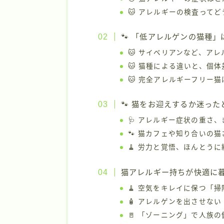
🐱 アレルギーの検査って
🐾 「低アレルゲンの猫種」
🐱 サイベリアンなど、ア
🐱 猫種による違いと、個
🐱 完全アレルギーフリー
🐾 猫をお迎えするか迷っ
🩺 アレルギー症状の重さ
🐾 猫カフェや知り合いの
🧹 労力と覚悟、ほんとう
猫アレルギー持ちが快適に暮
🧹 空気をキレイに保つ「
🧴 アレルゲンを出させな
🚪 「ゾーニング」で人族