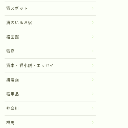
猫スポット
猫のいるお宿
猫図鑑
猫島
猫本・猫小説・エッセイ
猫漫画
猫用品
神奈川
群馬