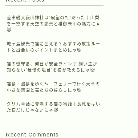
差出磯大嶽山神社は“展望の社”だった｜山梨
を一望する天空の絶景と猫御朱印の魅力にゃ
🐱
城ヶ島観光で猫に会える？おすすめ散策ルー
トと出会いのポイントまとめにゃ🐱
猫の留守番、何日が安全ライン？ 飼い主が
知らない“我慢の境目”を猫が教えるにゃ🐱
猫島・湯島を歩く🐾｜フェリーで行く天草の
小さな楽園と猫たちの暮らしにゃ🐱
グリム童話に登場する猫の物語｜長靴をはい
た猫だけじゃないにゃ🐱
Recent Comments