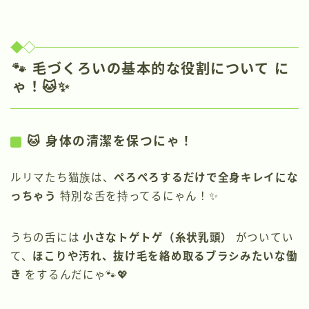
🐾
毛づくろいの基本的な役割について
に
ゃ！🐱✨
🐱 身体の清潔を保つにゃ！
ルリマたち猫族は、
ぺろぺろするだけで全身キレイにな
っちゃう
特別な舌を持ってるにゃん！✨
うちの舌には
小さなトゲトゲ（糸状乳頭）
がついてい
て、
ほこりや汚れ、抜け毛を絡め取るブラシみたいな働
き
をするんだにゃ🐾💖