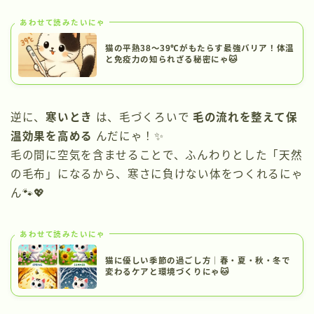
あわせて読みたいにゃ
猫の平熱38〜39℃がもたらす最強バリア！体温
と免疫力の知られざる秘密にゃ🐱
逆に、
寒いとき
は、毛づくろいで
毛の流れを整えて保
温効果を高める
んだにゃ！✨
毛の間に空気を含ませることで、ふんわりとした「天然
の毛布」になるから、寒さに負けない体をつくれるにゃ
ん🐾💖
あわせて読みたいにゃ
猫に優しい季節の過ごし方｜春・夏・秋・冬で
変わるケアと環境づくりにゃ🐱