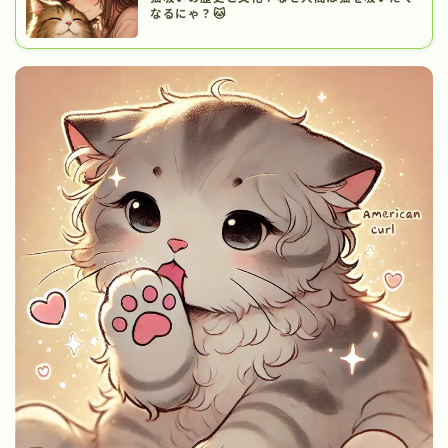
なるにゃ？🐱