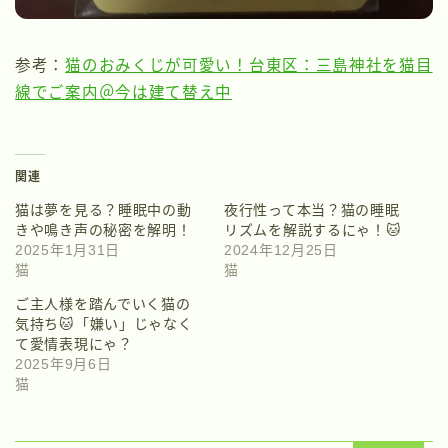
参考：
猫のおみくじが可愛い！台東区：三島神社を猫目
線でご案内＠今は建て替え中
関連
猫は夢を見る？睡眠中の動
夜行性って本当？猫の睡眠
きや鳴き声の秘密を解明！
リズムを解説するにゃ！🐱
2025年1月31日
2024年12月25日
猫
猫
ご主人様を踏んでいく猫の
気持ち🐱「嫌い」じゃなく
て愛情表現にゃ？
2025年9月6日
猫