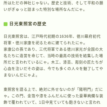
所はただの神社じゃない。歴史と技術、そして平和の願
いがぎゅっと詰まった特別な場所なんだにゃ。
日光東照宮の歴史
日光東照宮は、江戸時代初期の1636年、徳川幕府初代
将軍・徳川家康を祀るために建てられたにゃ。
家康公の孫であり、三代将軍である徳川家光が全国の大
名たちに造営を命じて、当時の最高の技術を結集した場
所だと言われているにゃ。木工、漆芸、彫刻の匠たちが
心血を注いだその姿は、今でも多くの人々を魅了してや
まないんだにゃよ。
東照宮を語る上で、絶対に外せないのが「陽明門」だに
ゃ。この門、金箔や漆をふんだんに使った豪華絢爛な装
飾で覆われていて、1日中見ていても飽きないと言われ