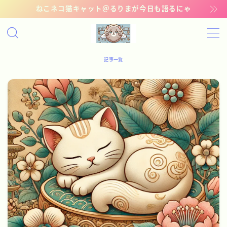
ねこネコ猫キャット＠るりまが今日も語るにゃ
MENU
記事一覧
記事一覧
管理猫ギャラリー
お問い合わせ