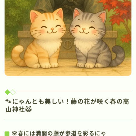
🐾にゃんとも美しい！藤の花が咲く春の高
山神社🐱
🌸春には満開の藤が参道を彩るにゃ