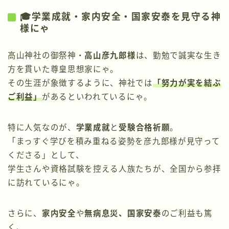
🎓学業成就・家内安全・国家安泰を見守る神
様にゃ
高山神社の御祭神・
高山彦九郎様
は、勤勉で誠実な生き
方を貫いた尊皇思想家にゃ。
その生涯が象徴するように、神社では
「努力が実を結ぶ
ご利益」
があるといわれているにゃ。
特に人気なのが、
学業成就
と
受験合格祈願
。
「まっすぐ学びを積み重ねる姿勢を彦九郎様が見守って
くださる」として、
学生さんや資格試験を控える人族たちが、全国から参拝
に訪れているにゃ。
さらに、
家内安全
や
無病息災、国家安泰
のご利益も篤
く、