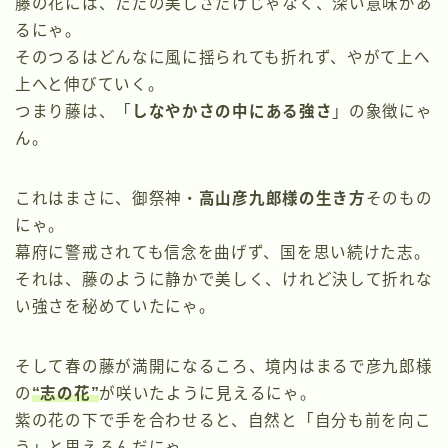
藤の花には、ただの美しさだけじゃなく、深い意味があ
るにゃ。
そのつるはどんなに風に揺られても折れず、やがて上へ
上へと伸びていく。
つまり藤は、「
しなやかさの中にある強さ
」の象徴にゃ
ん。
これはまさに、御祭神・
高山彦九郎様の生き方
そのもの
にゃ。
幕府に警戒されても信念を曲げず、国を思い続けた志。
それは、藤のように静かで美しく、けれど決して折れな
い強さを秘めていたにゃ。
そして春の藤が満開になるころ、境内はまるで彦九郎様
の
“志の花”
が咲いたように見えるにゃ。
紫の花の下で手を合わせると、自然と「自分も前を向こ
う」と思えるんだにゃ。