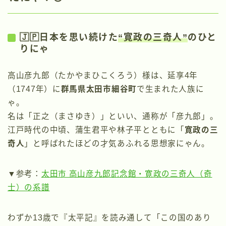
🇯🇵日本を思い続けた
“寛政の三奇人”
のひと
りにゃ
高山彦九郎（たかやまひこくろう）様は、延享4年
（1747年）に
群馬県太田市細谷町
で生まれた人族に
ゃ。
名は「正之（まさゆき）」といい、通称が「彦九郎」。
江戸時代の中頃、蒲生君平や林子平とともに「
寛政の三
奇人
」と呼ばれたほどの才気あふれる思想家にゃん。
▼参考：
太田市 高山彦九郎記念館・寛政の三奇人（奇
士）の系譜
わずか13歳で『太平記』を読み通して「この国のあり