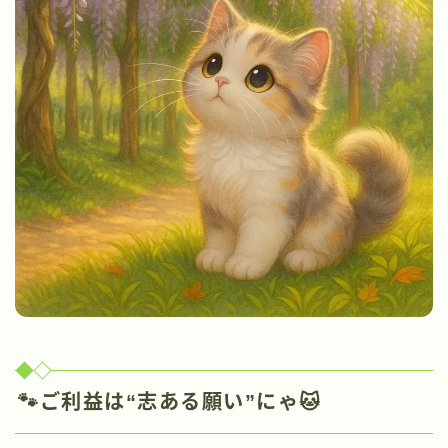
🐾ご利益は“志ある願い”にゃ🐱