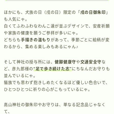
ほかにも、犬族の日（戌の日）限定の「
戌の日御朱印
」
も人気にゃ。
白くてふわふわなわんこ達が並ぶデザインで、安産祈願
や家族の健康を願うご参拝が多いにゃ。
どちらも
手描きの温もり
があって、季節ごとに絵柄が変
わるから、集める楽しみもあるにゃん♪
そして神社の授与所には、
健脚健康守
や
交通安全守
な
ど、彦九郎様の
“足で歩き続けた志”
にちなんだお守りも
並んでいるにゃ。
猫族でも思わず抱きしめたくなるほど優しい色合いで、
ひとつひとつに祈りの心がこもっているにゃ。
高山神社の御朱印やお守りは、単なる記念品じゃなく
て、