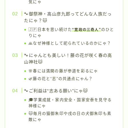
気にゃ
🐾御祭神・高山彦九郎ってどんな人族だっ
たにゃ？🐱
🇯🇵日本を思い続けた
“寛政の三奇人”
のひと
りにゃ
🙏なぜ神様として祀られているのかにゃ？
🐾にゃんとも美しい！藤の花が咲く春の高
山神社🐱
🌸春には満開の藤が参道を彩るにゃ
🌿藤の花と“志”の共通点にゃん？
🐾ご利益は“志ある願い”にゃ🐱
🎓学業成就・家内安全・国家安泰を見守る
神様にゃ
🐱毎月の猫御朱印や戌の日の犬御朱印も素
敵にゃ