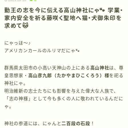
2025.10.18
勤王の志を今に伝える高山神社にゃ🐾 学業・
家内安全を祈る藤咲く聖地へ猫・犬御朱印を
求めて🐱
にゃっほ〜♪
アメリカンカールのルリマだにゃ🐾
群馬県太田市の小高い天神山の上にある
高山神社
は、尊
皇思想家・
高山彦九郎（たかやまひこくろう）様
を祀る
神社にゃ。
明治維新の志士たちにも影響を与えた偉大な人族で、
「志の神様」として今も多くの人に敬われているんだに
ゃ。
神社の参道には、にゃんと
二百段の石段
！