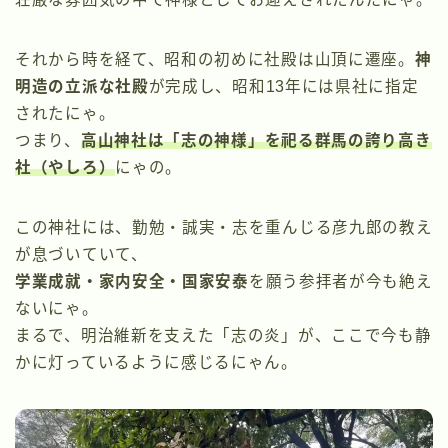
それから時を経て、昭和の初めに社殿は山頂に遷座。
神
明造の立派な社殿
が完成し、昭和13年には県社に指定
されたにゃ。
つまり、
高山神社は「志の神様」を祀る群馬の誇り高き
社（やしろ）
にゃの。
この神社には、勤勉・誠実・志を重んじる彦九郎の教え
が息づいていて、
学業成就・家内安全・国家安泰
を願う参拝者が今も絶え
ないにゃ。
まるで、明治維新を支えた「志の炎」が、ここで今も静
かに灯っているように感じるにゃん。