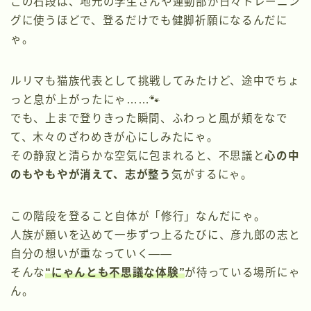
この石段は、地元の学生さんや運動部が日々トレーニン
グに使うほどで、登るだけでも健脚祈願になるんだに
ゃ。
ルリマも猫族代表として挑戦してみたけど、途中でちょ
っと息が上がったにゃ……🐾
でも、上まで登りきった瞬間、ふわっと風が頬をなで
て、木々のざわめきが心にしみたにゃ。
その静寂と清らかな空気に包まれると、不思議と
心の中
のもやもやが消えて、志が整う
気がするにゃ。
この階段を登ること自体が「修行」なんだにゃ。
人族が願いを込めて一歩ずつ上るたびに、彦九郎の志と
自分の想いが重なっていく――
そんな
“にゃんとも不思議な体験”
が待っている場所にゃ
ん。