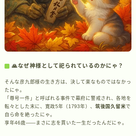
🙏なぜ神様として祀られているのかにゃ？
そんな彦九郎様の生き方は、決して楽なものではなかっ
たにゃ。
「尊号一件」と呼ばれる事件で幕府に警戒され、各地を
転々とした末に、寛政5年（1793年）、
筑後国久留米
で
自ら命を絶ったにゃ。
享年46歳――まさに志を貫いた一生だったんだにゃ。