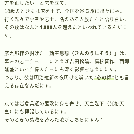
方を正したい」と志を立て、
18歳のときには家を出て、全国を巡る旅に出たにゃ。
行く先々で学者や志士、名のある人族たちと語り合い、
その数はなんと
4,000人を超えた
といわれているんだに
ゃ。
彦九郎様の掲げた「
勤王思想（きんのうしそう）
」は、
幕末の志士たち――たとえば
吉田松陰、高杉晋作、西郷
隆盛
といった偉人たちにも深く影響を与えたにゃ。
つまり、彼は明治維新の夜明けを導いた
“心の師”
とも言
える存在なんだにゃ。
京では岩倉具選の屋敷に身を寄せ、天皇陛下（光格天
皇）にも拝謁しているにゃ。
そのときの感激を詠んだ歌がこちらにゃん：