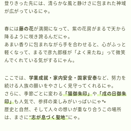
登りきった先には、清らかな風と静けさに包まれた神域
が広がっているにゃ。
春には
藤の花
が満開になって、紫の花房がまるで天から
降るように咲き誇るんだにゃ。
あまい香りに包まれながら手を合わせると、心がふっと
軽くなって、まるで彦九郎様が「よく来たね」って微笑
んでくれている気がするにゃん。
ここでは、
学業成就・家内安全・国家安泰
など、努力を
続ける人族の願いをやさしく見守ってくれるにゃ。
さらに、季節ごとに変わる
「
猫御朱印
」
や
「戌の日御朱
印」
も人気で、参拝の楽しみがいっぱいにゃ🐾
歴史と自然、そして人々の想いが重なり合うこの場所
は、まさに
“志が息づく聖地”
にゃ。