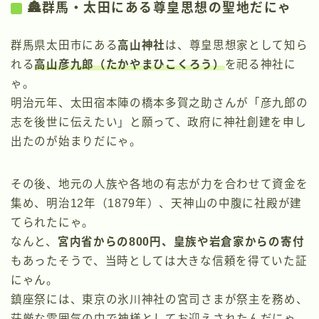
🏯群馬・太田にある尊皇思想の聖地だにゃ
群馬県太田市にある
高山神社
は、尊皇思想家として知ら
れる
高山彦九郎（たかやまひこくろう）
を祀る神社に
ゃ。
明治元年、太田宿本陣の橋本多賀之助さんが「彦九郎の
志を後世に伝えたい」と願って、政府に神社創建を申し
出たのが始まりだにゃ。
その後、地元の人族や各地の有志が力を合わせて資金を
集め、明治12年（1879年）、天神山の中腹に社殿が建
てられたにゃ。
なんと、
宮内省からの800円、皇族や岩倉家からの寄付
もあったそうで、当時としては大きな信頼を得ていた証
にゃん。
鎮座祭には、東京の氷川神社の宮司さまが祭主を務め、
荘厳な雰囲気の中で神様としてお迎えされたんだにゃ。