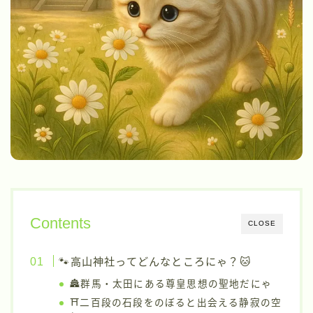
Contents
CLOSE
🐾高山神社ってどんなところにゃ？🐱
🏯群馬・太田にある尊皇思想の聖地だにゃ
⛩二百段の石段をのぼると出会える静寂の空