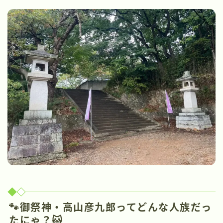
🐾御祭神・高山彦九郎ってどんな人族だっ
たにゃ？🐱