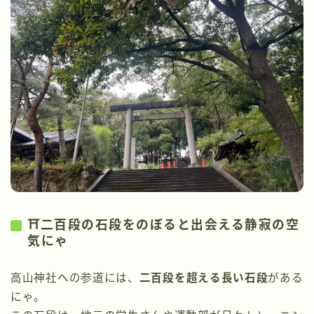
⛩二百段の石段をのぼると出会える静寂の空
気にゃ
高山神社への参道には、
二百段を超える長い石段
がある
にゃ。