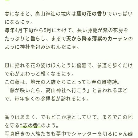
春になると、高山神社の境内は
藤の花の香り
でいっぱい
になるにゃ。
毎年4月下旬から5月にかけて、長い藤棚が紫の花房を
たっぷりと垂らし、まるで
天から降る薄紫のカーテン
の
ように神社を包み込むんだにゃ。
風に揺れる花の姿はほんとうに優雅で、参道を歩くだけ
で心がふわっと軽くなるにゃ。
この藤は、地元の人族たちにとっても春の風物詩。
「藤が咲いたら、高山神社へ行こう」と言われるほど
で、毎年多くの参拝者が訪れるにゃ。
香りはあまく、でもどこか凛としていて、まるでこの地
を守る
“志の香”
のよう。
写真好きの人族たちも夢中でシャッターを切るにゃん📸