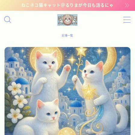
ねこネコ猫キャット＠るりまが今日も語るにゃ
MENU
記事一覧
記事一覧
管理猫ギャラリー
お問い合わせ