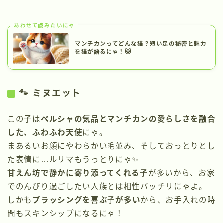
あわせて読みたいにゃ
マンチカンってどんな猫？短い足の秘密と魅力
を猫が語るにゃ！🐱
🐾 ミヌエット
この子は
ペルシャの気品とマンチカンの愛らしさを融合
した、ふわふわ天使
にゃ。
まあるいお顔にやわらかい毛並み、そしておっとりとし
た表情に…ルリマもうっとりにゃ✨
甘えん坊で静かに寄り添ってくれる子
が多いから、お家
でのんびり過ごしたい人族とは相性バッチリにゃよ。
しかも
ブラッシングを喜ぶ子が多い
から、お手入れの時
間もスキンシップになるにゃ！