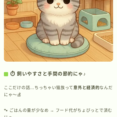
⏱️ 飼いやすさと手間の節約にゃ♪
ここだけの話…ちっちゃい猫族って
意外と経済的
なんだ
にゃ〜💰
🐾 ごはんの量が少なめ → フード代がちょびっとで済む