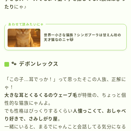
たり
にゃ♪
あわせて読みたいにゃ
世界一小さな猫族？シンガプーラは甘えん坊の
天才猫なのニャ🐱
🐾 デボンレックス
「この子…耳でっか！」って思ったそこの人族、正解に
ゃ！
大きな耳とくるくるのウェーブ毛
が特徴の、ちょっと個
性的な猫族にゃんよ。
でも性格はびっくりするくらい
人懐っこくて、おしゃべ
り好きで、さみしがり屋
。
一緒にいると、まるでにゃんこと会話してる気分になる