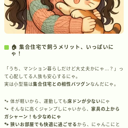
🏠 集合住宅で飼うメリット、いっぱいに
ゃ！
「うち、マンション暮らしだけど大丈夫かにゃ…？」っ
て心配してる人族も安心するにゃ。
実は小型猫は
集合住宅との相性バツグン
なんだにゃ。
🐾 体が軽いから、運動しても
床ドンが少ない
にゃ
🐾 そんなに高くジャンプしにゃいから、
家具の上から
ガシャーン！も少なめにゃ
🐾 狭いお部屋でも快適に過ごせる
から、にゃんこにと