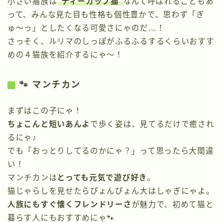
小さい猫族は
“ティーカップ猫”
なんて呼ばれることもあ
って、みんな見た目も性格も個性豊かで、思わず「ぎ
ゅ〜っ」としたくなる可愛さにゃのだ…！
さっそく、ルリマのしっぽがふるふるするくらいおすす
めの４猫族を紹介するにゃ〜！
🐾 マンチカン
まずはこの子にゃ！
ちょこんと短いあんよ
で歩く姿は、見てるだけで癒され
るにゃ♪
でも「おっとりしてるのかにゃ？」って思ったら大間違
い！
マンチカンは
とっても元気で遊び好き
。
猫じゃらしを見せたらぴょんぴょん大はしゃぎにゃよ。
人族にもすぐ懐くフレンドリーさ
が魅力で、初めて猫と
暮らす人にもおすすめにゃ🐾