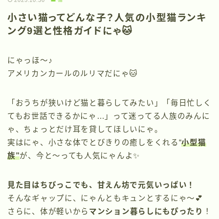
2025.10.30
小さい猫ってどんな子？人気の小型猫ランキ
ング9選と性格ガイドにゃ🐱
にゃっほ〜♪
アメリカンカールのルリマだにゃ🐱
「おうちが狭いけど猫と暮らしてみたい」「毎日忙しく
てもお世話できるかにゃ…」って迷ってる人族のみんに
ゃ、ちょっとだけ耳を貸してほしいにゃ。
実はにゃ、小さな体でとびきりの癒しをくれる“
小型猫
族”
が、今と〜っても人気にゃんよ✨
見た目はちびっこでも、甘えん坊で元気いっぱい！
そんなギャップに、にゃんともキュンとするにゃ〜💕
さらに、体が軽いから
マンション暮らしにもぴったり
！