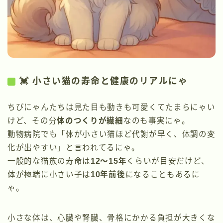
💓 小さい猫の寿命と健康のリアルにゃ
ちびにゃんたちは見た目も動きも可愛くてたまらにゃい
けど、その分
体のつくりが繊細
なのも事実にゃ。
動物病院でも「体が小さい猫ほど代謝が早く、体調の変
化が出やすい」と言われてるにゃ。
一般的な猫族の寿命は
12〜15年
くらいが目安だけど、
体が極端に小さい子は
10年前後
になることもあるに
ゃ。
小さな体は、心臓や腎臓、骨格にかかる負担が大きくな