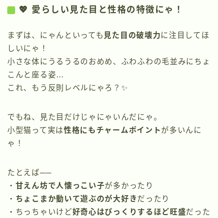
💖 愛らしい見た目と性格の特徴にゃ！
まずは、にゃんといっても
見た目の破壊力
に注目してほ
しいにゃ！
小さな体にうるうるのおめめ、ふわふわの毛並みにちょ
こんと座る姿…
これ、もう反則レベルにゃろ？✨
でもね、見た目だけじゃにゃいんだにゃ。
小型猫って実は
性格にもチャームポイント
が多いんに
ゃ！
たとえば──
・
甘えん坊で人懐っこい子
が多かったり
・
ちょこまか動いて遊ぶのが大好き
だったり
・ちっちゃいけど
好奇心はびっくりするほど旺盛
だった