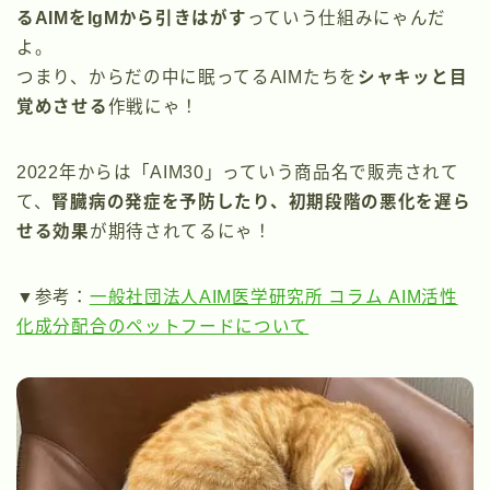
るAIMをIgMから引きはがす
っていう仕組みにゃんだ
よ。
つまり、からだの中に眠ってるAIMたちを
シャキッと目
覚めさせる
作戦にゃ！
2022年からは「AIM30」っていう商品名で販売されて
て、
腎臓病の発症を予防したり、初期段階の悪化を遅ら
せる効果
が期待されてるにゃ！
▼参考：
一般社団法人AIM医学研究所 コラム AIM活性
化成分配合のペットフードについて