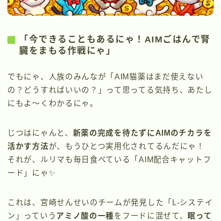
「今できることもあるにゃ！AIMごはんで腎
臓をまもる作戦にゃ」
でもにゃ、人族のみんなが「AIM猫薬はまだ使えない
の？どうすればいいの？」って思ってる気持ち、あたし
にもよ〜くわかるにゃ。
じつはにゃんと、
新薬の完成を待たずにAIMのチカラを
活かす方法
が、もうひとつ実用化されてるんだにゃ！
それが、ルリマも毎日食べている「AIM配合キャットフ
ード」にゃ✨
これは、宮崎せんせいのチームが発見した「L-システイ
ン」っていう
アミノ酸の一種
をフードに混ぜて、
眠って