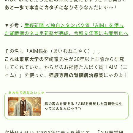
あと一歩で本当にカタチになりそう
なんだにゃ〜！
▼参考：
産經新聞 ＜独自＞タンパク質「AIM」を使っ
た腎臓病のネコ用新薬が完成、令和９年春にも実用化へ
その名も「AIM猫薬（あいむねこやく）」
。
これは東京大学の
宮崎徹先生が20年以上も前から研究
してくれていた、からだのお掃除たんぱく質「AIM（エ
イム）」を使った、
猫族専用の腎臓病治療薬
にゃのよ！
あわせて読みたいにゃ
猫の寿命を変える？AIMを発見した宮崎徹先生
ってどんな人にゃ？🐾
宮崎せんせいは2022年に東大を離れて、「AIM医学研