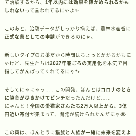
て治験するから、
1年以内には効果を確かめられるかも
しれない
って言われてるにゃよ✨
このあと、治験データがしっかり揃えば、農林水産省に
正式な薬としての申請
ができるのにゃ。
新しいタイプのお薬だから時間はちょっとかかるかもに
ゃけど、先生たちは
2027年春ごろの実用化
を本気で目
指してがんばってくれてるにゃ🐾
そしてにゃにゃっ……この開発、ほんとは
コロナのとき
に資金が尽きかけてピンチ
だったんだけど……
にゃんと！
全国の愛猫家さんたち2万人以上から、3億
円近い寄付
が集まって、開発が続けられたんだにゃ😭
この薬は、ほんとうに
猫族と人族が一緒に未来を変えよ