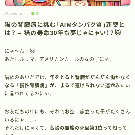
2025.10.30
猫
猫の腎臓病に挑む「AIMタンパク質」新薬と
は？ – 猫の寿命30年も夢じゃにゃい！？🐱
にゃ〜ん！🐱
あたしルリマ、アメリカンカールの女の子にゃ。
猫族のあいだでは、
年をとると腎臓がだんだん働かなく
なる「慢性腎臓病」が、まるで避けられない運命
みたい
に言われてるのにゃ。
お友だちの中にも、それでお空に旅立った子がたくさん
いるにゃ……。
それだけにゃくて、
高齢の猫族の死因第1位
って知って