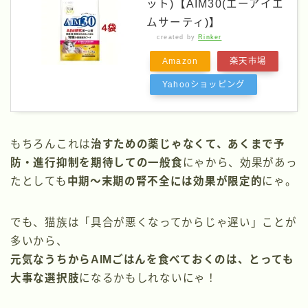
ット)【AIM30(エーアイエ
ムサーティ)】
created by
Rinker
Amazon
楽天市場
Yahooショッピング
もちろんこれは
治すための薬じゃなくて、あくまで予
防・進行抑制を期待しての一般食
にゃから、効果があっ
たとしても
中期〜末期の腎不全には効果が限定的
にゃ。
でも、猫族は「具合が悪くなってからじゃ遅い」ことが
多いから、
元気なうちからAIMごはんを食べておくのは、とっても
大事な選択肢
になるかもしれないにゃ！