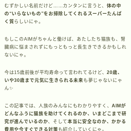
むずかしい名前だけど……カンタンに言うと、
体の中
の“いらないもの”をお掃除してくれるスーパーたんぱ
く質
らしいにゃ。
もしこのAIMがちゃんと働けば、あたしたち猫族も、腎
臓病に悩まされずにもっともっと長生きできるかもしれ
ないにゃ。
今は15歳前後が平均寿命って言われてるけど、
20歳、
いや30歳まで元気に生きられる未来
も夢じゃないにゃ
ん✨
この記事では、人族のみんなにもわかりやすく、
AIMが
どんなふうに猫族を助けてくれるのか、いまどこまで研
究が進んでいるのか
、そして
本当に安全なのか、かかる
費用や今すぐできる対策
も紹介していくにゃ。