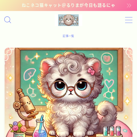
ねこネコ猫キャット＠るりまが今日も語るにゃ
MENU
記事一覧
記事一覧
管理猫ギャラリー
お問い合わせ