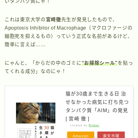
いタンパク質にゃ！
これは東京大学の
宮崎徹
先生が発見したもので、
Apoptosis Inhibitor of Macrophage（マクロファージの
細胞死を抑えるもの）っていう正式な名前があるけど、
簡単に言えば……
にゃんと、「からだの中のゴミに
“お掃除シール”
を貼っ
てくれる成分」なのにゃ！
猫が30歳まで生きる日 治
せなかった病気に打ち克つ
タンパク質「AIM」の発見
[ 宮崎 徹 ]
created by
Rinker
Amazon
楽天市場