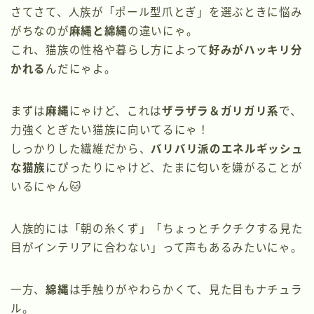
さてさて、人族が「ポール型爪とぎ」を選ぶときに悩み
がちなのが
麻縄と綿縄
の違いにゃ。
これ、猫族の性格や暮らし方によって
好みがハッキリ分
かれる
んだにゃよ。
まずは
麻縄
にゃけど、これは
ザラザラ＆ガリガリ系
で、
力強くとぎたい猫族に向いてるにゃ！
しっかりした繊維だから、
バリバリ派のエネルギッシュ
な猫族
にぴったりにゃけど、たまに匂いを嫌がることが
いるにゃん🐱
人族的には「朝の糸くず」「ちょっとチクチクする見た
目がインテリアに合わない」って声もあるみたいにゃ。
一方、
綿縄
は手触りがやわらかくて、見た目もナチュラ
ル。