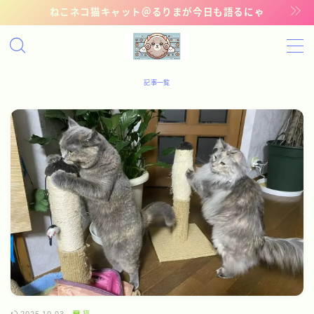
ねこネコ猫キャット＠るりまが今日も語るにゃ
MENU
記事一覧
記事一覧
管理猫ギャラリー
お問い合わせ
猫