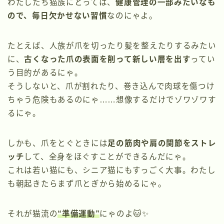
わたしたち猫族にとっては、
健康管理の一部みたいなも
ので、毎日欠かせない習慣
なのにゃよ。
たとえば、人族が爪を切ったり髪を整えたりするみたい
に、
古くなった爪の表面を削って新しい層を出す
ってい
う目的があるにゃ。
そうしないと、爪が割れたり、巻き込んで肉球を傷つけ
ちゃう危険もあるのにゃ……想像するだけでゾワゾワす
るにゃ。
しかも、爪をとぐときには
足の筋肉や肩の関節をストレ
ッチ
して、全身をほぐすことができるんだにゃ。
これは若い猫にも、シニア猫にもすっごく大事。わたし
も朝起きたらまず爪とぎから始めるにゃ。
それが猫流の
“準備運動”
にゃのよ🐱✨