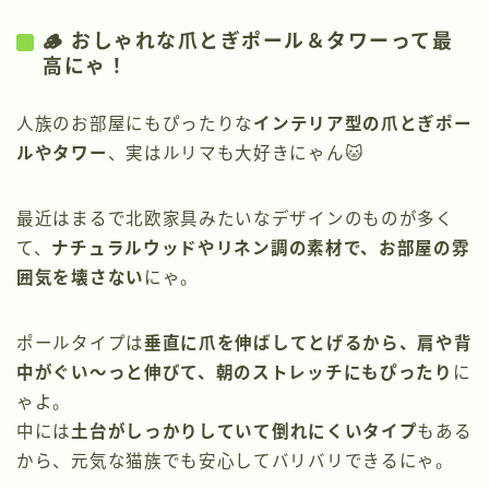
🪵 おしゃれな爪とぎポール＆タワーって最
高にゃ！
人族のお部屋にもぴったりな
インテリア型の爪とぎポー
ルやタワー
、実はルリマも大好きにゃん🐱
最近はまるで北欧家具みたいなデザインのものが多く
て、
ナチュラルウッドやリネン調の素材で、お部屋の雰
囲気を壊さない
にゃ。
ポールタイプは
垂直に爪を伸ばしてとげるから、肩や背
中がぐい～っと伸びて、朝のストレッチにもぴったり
に
ゃよ。
中には
土台がしっかりしていて倒れにくいタイプ
もある
から、元気な猫族でも安心してバリバリできるにゃ。