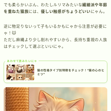
でも柔らかいぶん、わたしルリマみたいな
繊細派や年齢
を重ねた猫族
には、
優しい触感がちょうどいい
にゃん。
逆に物足りないって子もいるかもにゃから注意が必要に
ゃ！🐱
ただし麻縄より少し削れやすいから、長持ち重視の人族
はチェックして選ぶといいにゃ。
あわせて読みたいにゃ
猫の性格タイプ別特徴をチェック！“猫の心のヒ
ミツ”