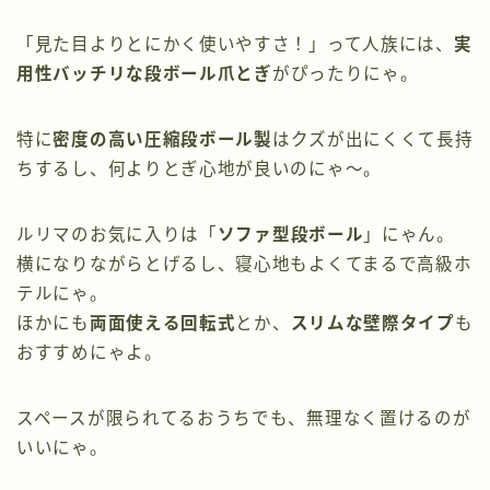
「見た目よりとにかく使いやすさ！」って人族には、
実
用性バッチリな段ボール爪とぎ
がぴったりにゃ。
特に
密度の高い圧縮段ボール製
はクズが出にくくて長持
ちするし、何よりとぎ心地が良いのにゃ～。
ルリマのお気に入りは「
ソファ型段ボール
」にゃん。
横になりながらとげるし、寝心地もよくてまるで高級ホ
テルにゃ。
ほかにも
両面使える回転式
とか、
スリムな壁際タイプ
も
おすすめにゃよ。
スペースが限られてるおうちでも、無理なく置けるのが
いいにゃ。