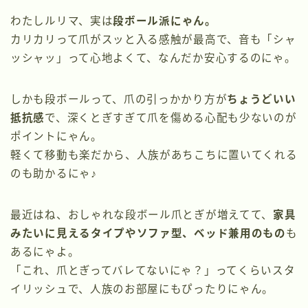
わたしルリマ、実は
段ボール派にゃん。
カリカリって爪がスッと入る感触が最高で、音も「シャ
ッシャッ」って心地よくて、なんだか安心するのにゃ。
しかも段ボールって、爪の引っかかり方が
ちょうどいい
抵抗感
で、深くとぎすぎて爪を傷める心配も少ないのが
ポイントにゃん。
軽くて移動も楽だから、人族があちこちに置いてくれる
のも助かるにゃ♪
最近はね、おしゃれな段ボール爪とぎが増えてて、
家具
みたいに見えるタイプやソファ型、ベッド兼用のもの
も
あるにゃよ。
「これ、爪とぎってバレてないにゃ？」ってくらいスタ
イリッシュで、人族のお部屋にもぴったりにゃん。