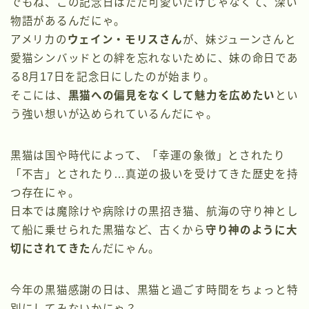
でもね、この記念日はただ可愛いだけじゃなくて、深い
物語があるんだにゃ。
アメリカの
ウェイン・モリスさん
が、妹ジューンさんと
愛猫シンバッドとの絆を忘れないために、妹の命日であ
る8月17日を記念日にしたのが始まり。
そこには、
黒猫への偏見をなくして魅力を広めたい
とい
う強い想いが込められているんだにゃ。
黒猫は国や時代によって、「幸運の象徴」とされたり
「不吉」とされたり…真逆の扱いを受けてきた歴史を持
つ存在にゃ。
日本では魔除けや病除けの黒招き猫、航海の守り神とし
て船に乗せられた黒猫など、古くから
守り神のように大
切にされてきた
んだにゃん。
今年の黒猫感謝の日は、黒猫と過ごす時間をちょっと特
別にしてみないかにゃ？