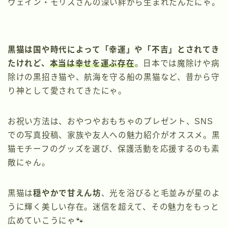
ウェイン・モリスさんの深い絆から生まれたんだにゃ。
黒猫は国や時代によって「幸運」や「不吉」とされてき
たけれど、
本当は
幸せを運ぶ存在
。日本では魔除けや病
除けの黒招き猫や、航海を守る船の黒猫など、昔から守
り神として愛されてきたにゃ。
お祝い方法は、おやつやおもちゃのプレゼント、SNS
での写真投稿、家族や友人への魅力紹介がオススメ。黒
猫モチーフのグッズを選び、保護活動を応援するのも素
敵にゃん。
黒猫は
穏やかで甘えん坊
、光を浴びると毛並みが星のよ
うに輝く美しい存在。迷信を超えて、その魅力をもっと
広めていこうにゃ🐾