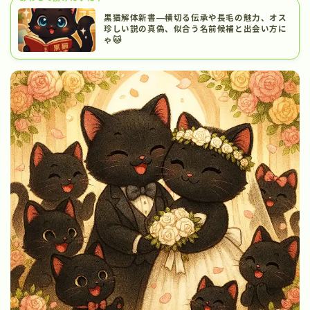
黒猫解体新書―横切る伝承や長毛の魅力、オス
珍しい説の真偽、似合う名前候補と出会い方に
ゃ🐱