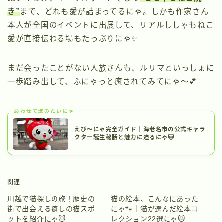
き”
まで、どれも愛が詰まってるにゃ。しかも作家さん
本人が全国のイベントに出展して、リアルししゃもねこ
愛が直接伝わる場もたっぷりにゃ✨
まだ会ったことがない人族さんも、ルリマといっしょに
一歩踏み出して、ふにゃっと癒されてみてにゃ〜💕
あわせて読みたいにゃ
えび～にゃ完全ガイド｜海老名市の公式キャラ
クター誕生秘話と魅力に迫るにゃ🐱
関連
川越で猫探しの旅！歴史の
猫の絵本、こんなにあった
街で出会える癒しの猫スポ
にゃ🐾｜猫が選んだ絵本コ
ットを紹介にゃ🐱
レクション22選にゃ🐱