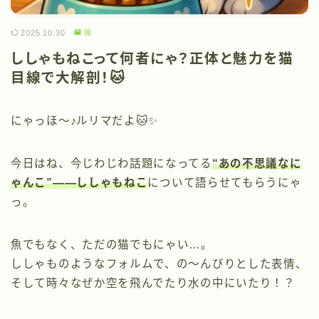
2025.10.30
猫
ししゃもねこって何者にゃ？正体と魅力を猫
目線で大解剖！🐱
にゃっほ〜♪ルリマだよ🐱✨
今日はね、今じわじわ話題になってる
“あの不思議なに
ゃんこ”――
ししゃもねこ
について語らせてもらうにゃ
っ。
魚でもなく、ただの猫でもにゃい…。
ししゃものようなフォルムで、の〜んびりとした表情、
そして時々なぜか空を飛んでたり水の中にいたり！？