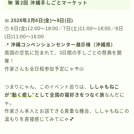
🌺
第2回 沖縄手しごとマーケット
📅
2026年2月6日(金)〜8日(日)
🕐 6日(金)12:00〜18:00／7日(土)11:00〜18:00／8日
(日)11:00〜16:00
📍
沖縄コンベンションセンター展示棟（沖縄県）
南国の空気に包まれて、3日間の手しごとの祭典を開
催！
作家さんも全日程参加予定にゃ🌴🐚
つまりにゃん、このイベント巡りは、
ししゃもねこ
が
“動く癒し”
として全国の猫好きをつなぐ旅
なんだに
ゃ。
作家さん本人とお話できる貴重な機会、ししゃもねこの
温もりを直接感じてみてにゃ💕