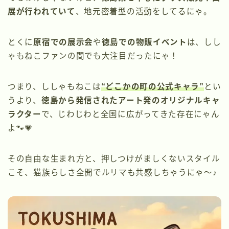
展が行われていて
、地元密着型の活動をしてるにゃ。
とくに
原宿での展示会
や
徳島での物販イベント
は、しし
ゃもねこファンの間でも大注目だったにゃ！
つまり、ししゃもねこは
“どこかの町の公式キャラ”
とい
うより、
徳島から発信されたアート発のオリジナルキャ
ラクター
で、じわじわと全国に広がってきた存在にゃん
よ🐾💗
その自由な生まれ方と、押しつけがましくないスタイル
こそ、猫族らしさ全開でルリマも共感しちゃうにゃ〜♪