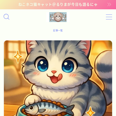
ねこネコ猫キャット＠るりまが今日も語るにゃ
MENU
記事一覧
記事一覧
管理猫ギャラリー
お問い合わせ