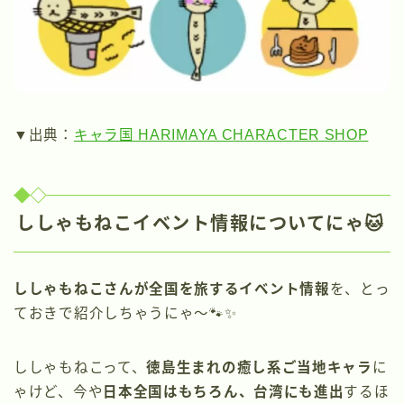
▼出典：
キャラ国 HARIMAYA CHARACTER SHOP
ししゃもねこイベント情報についてにゃ🐱
ししゃもねこさんが全国を旅するイベント情報
を、とっ
ておきで紹介しちゃうにゃ〜🐾✨
ししゃもねこって、
徳島生まれの癒し系ご当地キャラ
に
ゃけど、今や
日本全国はもちろん、台湾にも進出
するほ