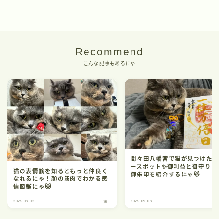
Recommend
こんな記事もあるにゃ
間々田八幡宮で猫が見つけた
ースポット✨御利益と御守り、
猫の表情筋を知るともっと仲良く
御朱印を紹介するにゃ🐱
なれるにゃ！顔の筋肉でわかる感
情図鑑にゃ🐱
2025.08.02
2025.09.08
猫