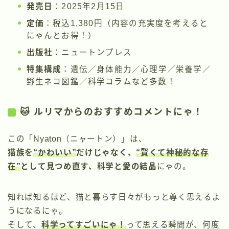
発売日
：2025年2月15日
定価
：税込1,380円（内容の充実度を考えると
にゃんとお得！）
出版社
：ニュートンプレス
特集構成
：遺伝／身体能力／心理学／栄養学／
野生ネコ図鑑／科学コラムなど多数！
🐱 ルリマからのおすすめコメントにゃ！
この「Nyaton（ニャートン）」は、
猫族を
“かわいい”
だけじゃなく、
“賢くて神秘的な存
在”
として見つめ直す、科学と愛の結晶
にゃの。
知れば知るほど、猫と暮らす日々がもっと尊く思えるよ
うになるにゃ。
そして、
科学ってすごいにゃ！
って思える瞬間が、何度