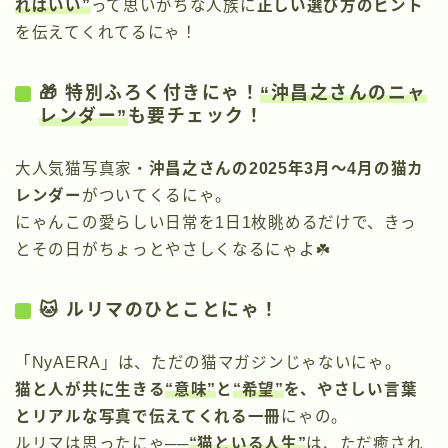
ればいい”
って思いがちな人族に
正しい選び方のヒント
を伝えてくれてるにゃ！
🎁 特別ふろく付きにゃ！
“沖昌之さんのニャ
レンダー”
も要チェック！
大人気猫写真家・
沖昌之さんの2025年3月〜4月の猫カ
レンダー
がついてくるにゃ。
にゃんこの愛らしい日常を1日1枚眺めるだけで、きっ
とその日がちょっとやさしくなるにゃよ☘️
🐱 ルリマのひとことにゃ！
「NyAERA」は、ただの猫マガジンじゃないにゃ。
猫と人が共に生きる
“意味”
と
“希望”
を、やさしい言葉
とリアルな写真で伝えてくれる一冊
にゃの。
ルリマは思ったにゃ──
“猫といる人生”
は、ただ癒され