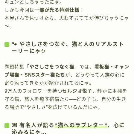
キュンとしちゃったにゃ。
しかも今回は
一部が光る特別仕様
！
本屋さんで見つけたら、思わずおててが伸びちゃうにゃ
～。
🐾 やさしさをつなぐ、猫と人のリアルスト
ーリーにゃ✨
巻頭特集「
やさしさをつなぐ猫
」では、
看板猫・キャン
プ場猫・SNSスター猫たち
が、どうやって人族の心に
寄り添ってきたかが紹介されてるにゃ。
9万人のフォロワーを持つ
セルジオ悦子
、静かに本棚を
守る猫、旅人を癒す宿猫たち──どの子も、自分の生き
る場所で“やさしさ”を広げているんだにゃ。
💌 有名人が語る
“猫へのラブレター”
、心に
沁みるにゃ…