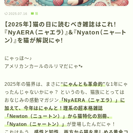
2025.07.16
猫
【2025年】猫の日に読むべき雑誌はこれ！
『NyAERA（ニャエラ）』＆『Nyaton（ニャ―ト
ン）』を猫が解説にゃ！
にゃっほ〜♪
アメリカンカールのルリマだにゃ🐾
2025年の猫界は、まさに
“にゃんとも革命的”
な1年にゃ
ったんじゃないかにゃ？ というのも、猫族にとっては
おなじみの感動マガジン
「NyAERA（ニャエラ）」
に
加えて、今年はにゃんと！理系の超本格雑誌
「Newton（ニュートン）」
から猫特化の別冊、
「Nyaton（ニャートン）」
が登場したんだにゃ！
これはもう、
感性と知性、両方から猫を楽しめる黄金コ