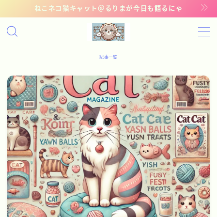
ねこネコ猫キャット＠るりまが今日も語るにゃ
MENU
記事一覧
記事一覧
管理猫ギャラリー
お問い合わせ