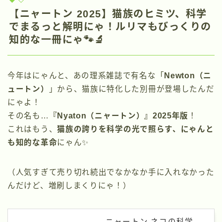
【ニャートン 2025】猫族のヒミツ、科学
でまるっと解明にゃ！ルリマもびっくりの
知的な一冊にゃ🐾🔬
今年はにゃんと、あの理系雑誌で有名な「
Newton（ニ
ュートン）
」から、猫族に特化した別冊が登場したんだ
にゃよ！
その名も…
『Nyaton（ニャートン）』2025年版
！
これはもう、
猫族の誇りを科学の光で照らす、にゃんと
も知的な革命
にゃん✨
（人気すぎて売り切れ続出でなかなか手に入れなかった
んだけど、増刷しまくりにゃ！）
ニャートン ネコの科学