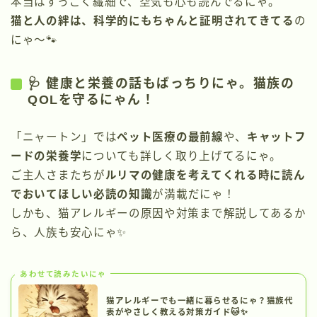
本当はすっごく繊細で、空気も心も読んでるにゃ。
猫と人の絆は、科学的にもちゃんと証明されてきてる
の
にゃ〜🐾
🩺 健康と栄養の話もばっちりにゃ。猫族の
QOLを守るにゃん！
「ニャートン」では
ペット医療の最前線
や、
キャットフ
ードの栄養学
についても詳しく取り上げてるにゃ。
ご主人さまたちが
ルリマの健康を考えてくれる時に読ん
でおいてほしい必読の知識
が満載だにゃ！
しかも、猫アレルギーの原因や対策まで解説してあるか
ら、人族も安心にゃ✨
あわせて読みたいにゃ
猫アレルギーでも一緒に暮らせるにゃ？猫族代
表がやさしく教える対策ガイド🐱✨