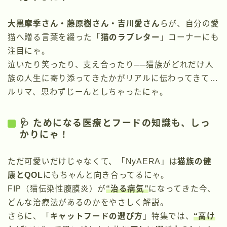
大黒摩季さん・藤原樹さん・吉川愛さん
らが、自分の愛
猫へ贈る言葉を綴った「
猫のラブレター
」コーナーにも
注目にゃ。
泣いたり笑ったり、支え合ったり──猫族がどれだけ人
族の人生に寄り添ってきたかがリアルに伝わってきて…
ルリマ、思わずじーんとしちゃったにゃ。
🩺 ためになる医療とフードの知識も、しっ
かりにゃ！
ただ可愛いだけじゃなくて、「NyAERA」は
猫族の健
康とQOL
にもちゃんと向き合ってるにゃ。
FIP（猫伝染性腹膜炎）が
“治る病気”
になってきた今、
どんな治療法があるのかをやさしく解説。
さらに、「
キャットフードの選び方
」特集では、
“高け