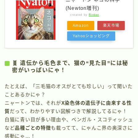
(Newton増刊)
created by
Rinker
Amazon
楽天市場
Yahooショッピング
🧬 遺伝から毛色まで、猫の“見た目”には秘
密がいっぱいにゃ！
たとえば、「三毛猫のオスがとても珍しい」って聞いた
ことあるかにゃ？
ニャートンでは、それが
X染色体の遺伝子に由来する性
質
だって、わかりやすい図解つきで解説してるにゃ！
白猫に青い目が多い理由や、ベンガル・スコティッシュ
など
品種ごとの特徴
も載ってて、にゃんこ界の奥深さに
感動にゃ…！