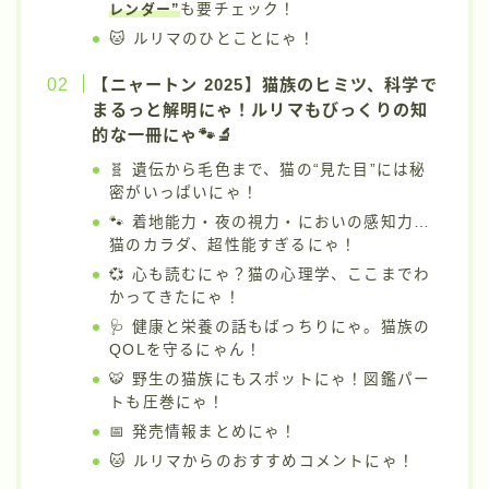
レンダー”
も要チェック！
🐱 ルリマのひとことにゃ！
【ニャートン 2025】猫族のヒミツ、科学で
まるっと解明にゃ！ルリマもびっくりの知
的な一冊にゃ🐾🔬
🧬 遺伝から毛色まで、猫の“見た目”には秘
密がいっぱいにゃ！
🐾 着地能力・夜の視力・においの感知力…
猫のカラダ、超性能すぎるにゃ！
💞 心も読むにゃ？猫の心理学、ここまでわ
かってきたにゃ！
🩺 健康と栄養の話もばっちりにゃ。猫族の
QOLを守るにゃん！
🐯 野生の猫族にもスポットにゃ！図鑑パー
トも圧巻にゃ！
📅 発売情報まとめにゃ！
🐱 ルリマからのおすすめコメントにゃ！