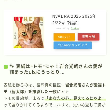
NyAERA 2025 2025年
2/22号 [雑誌]
created by
Rinker
Amazon
楽天市場
Yahooショッピング
🐾 表紙は“トモ”にゃ！岩合光昭さんの愛が
詰まった1枚にうっとり…
表紙を飾るのは、猫写真の巨匠・
岩合光昭さんが愛猫ト
モ（智太郎）を撮影した一枚
にゃ✨
トモの目線が、まるで
「あなたの心、見えてるにゃよ」
って語りかけてくるようで…ルリマ、見つめ返して胸が