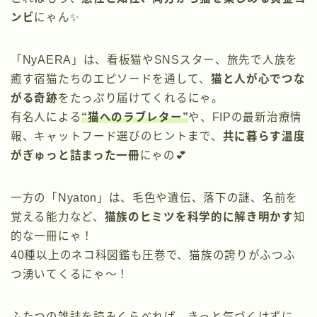
ンビ
にゃん✨
「NyAERA」は、看板猫やSNSスター、旅先で人族を
癒す宿猫たちのエピソードを通して、
猫と人が心でつな
がる奇跡
をたっぷり届けてくれるにゃ。
有名人による
“猫へのラブレター”
や、FIPの最新治療情
報、キャットフード選びのヒントまで、
共に暮らす温度
がぎゅっと詰まった一冊
にゃの💕
一方の「Nyaton」は、毛色や遺伝、落下の謎、名前を
覚える能力など、
猫族のヒミツを科学的に解き明かす
知
的な一冊にゃ！
40種以上のネコ科図鑑も圧巻で、猫族の誇りがふつふ
つ湧いてくるにゃ〜！
ふたつの雑誌を読みくらべれば、きっと気づくはずに